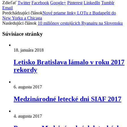
Zdieľať
Twitter
Facebook
Google+
Pinterest
LinkedIn
Tumblr
Email
Predchádzajúci článok
Nové priame linky LOTu z Budapešti do
New Yorku a Chicaga
Nasledujúci článok
10 miliónov cestujúcich Ryanairu na Slovensku
Súvisiace stránky
18. januára 2018
Letisko Bratislava lámalo v roku 2017
rekordy
6. augusta 2017
Medzinárodné letecké dni SIAF 2017
4. augusta 2017