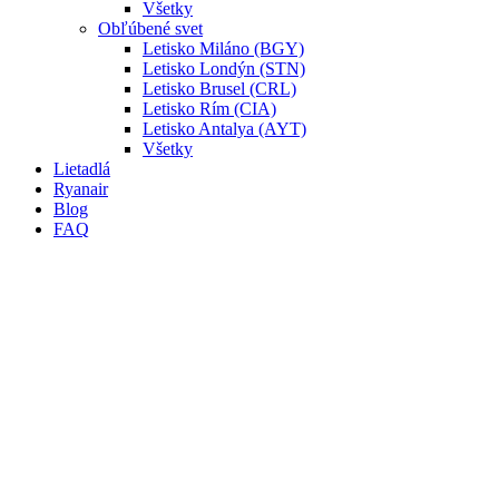
Všetky
Obľúbené svet
Letisko Miláno (BGY)
Letisko Londýn (STN)
Letisko Brusel (CRL)
Letisko Rím (CIA)
Letisko Antalya (AYT)
Všetky
Lietadlá
Ryanair
Blog
FAQ