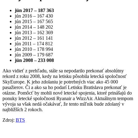
jún 2017 – 187 363
jún 2016 – 167 430
jún 2015 – 167 565
jún 2014 – 148 202
jún 2013 – 162 369
jún 2012 – 161 141
jún 2011 – 174 812
jún 2010 – 178 994
jún 2009 – 179 687
jún 2008 – 233 008
Ako vidieť z prehľadu, stále sa nepodarilo prekonať absolútny
rekord z roku 2008, kedy na letisku pôsobila letecká spoločnosť
SkyEurope. K jeho zdolaniu je potrebných viac ako 45 000
pasažierov. Či a ako sa ho podarí Letisku Bratislava prekonať je
otázne. Pomôcť by mohli nové letecké spojenia, ktoré prinášajú do
ponuky letecké spoločnosti Ryanair a WizzAir. Aktuálnym tempom
vývoja sa však nedá očakávať, že tento míľnik bude zdolaný v
najbližších 2 rokoch.
Zdroj:
BTS