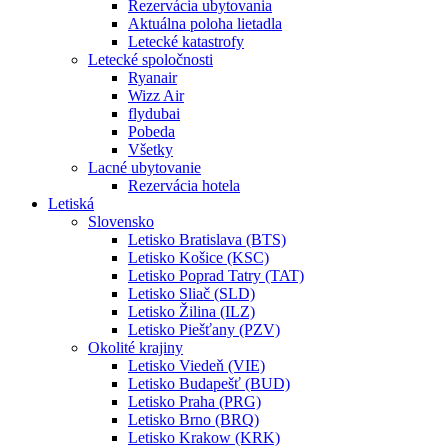
Rezervácia ubytovania
Aktuálna poloha lietadla
Letecké katastrofy
Letecké spoločnosti
Ryanair
Wizz Air
flydubai
Pobeda
Všetky
Lacné ubytovanie
Rezervácia hotela
Letiská
Slovensko
Letisko Bratislava (BTS)
Letisko Košice (KSC)
Letisko Poprad Tatry (TAT)
Letisko Sliač (SLD)
Letisko Žilina (ILZ)
Letisko Piešťany (PZV)
Okolité krajiny
Letisko Viedeň (VIE)
Letisko Budapešť (BUD)
Letisko Praha (PRG)
Letisko Brno (BRQ)
Letisko Krakow (KRK)