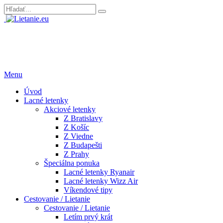
Menu
Úvod
Lacné letenky
Akciové letenky
Z Bratislavy
Z Košíc
Z Viedne
Z Budapešti
Z Prahy
Špeciálna ponuka
Lacné letenky Ryanair
Lacné letenky Wizz Air
Víkendové tipy
Cestovanie / Lietanie
Cestovanie / Lietanie
Letím prvý krát