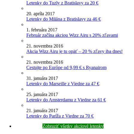
Letenky do Tuzly z Bratislavy za 20 €
20. apríla 2017
Letenky do Milána z Bratislavy za 46 €
1. februára 2017
Február začína akciou Wizz Airu s 20% zľavami
21. novembra 2016
Akcia Wizz Airu je tu opäť – 20 % zľavy iba dnes!
21. novembra 2016
Cestujte po Európe od 9,99 € s Ryanairom
31. januára 2017
Letenky do Marseille z Viedne za 47 €
25. januára 2017
Letenky do Amsterdamu z Viedne za 61 €
21. januára 2017
Letenky do Paríža z Viedne za 70 €
Zobraziť všetky akciové letenky