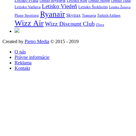
Letisko Praha
Letisko Rím
Letisko Reykjavík
Letisko Skopje
Letisko Tuzla
Letisko Viedeň
Letisko Varšava
Letisko Štokholm
Letisko Ženeva
Ryanair
Skytrax
Plane Spotting
Transavia
Turkish Airlines
Wizz Air
Wizz Discount Club
Zľava
Created by
Pietro Media
© 2015 - 2019
O nás
Právne informácie
Reklama
Kontakt