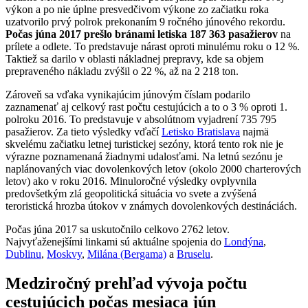
výkon a po nie úplne presvedčivom výkone zo začiatku roka
uzatvorilo prvý polrok prekonaním 9 ročného júnového rekordu.
Počas júna 2017 prešlo bránami letiska 187 363 pasažierov
na
prílete a odlete. To predstavuje nárast oproti minulému roku o 12 %.
Taktiež sa darilo v oblasti nákladnej prepravy, kde sa objem
prepraveného nákladu zvýšil o 22 %, až na 2 218 ton.
Zároveň sa vďaka vynikajúcim júnovým číslam podarilo
zaznamenať aj celkový rast počtu cestujúcich a to o 3 % oproti 1.
polroku 2016. To predstavuje v absolútnom vyjadrení 735 795
pasažierov. Za tieto výsledky vďačí
Letisko Bratislava
najmä
skvelému začiatku letnej turistickej sezóny, ktorá tento rok nie je
výrazne poznamenaná žiadnymi udalosťami. Na letnú sezónu je
naplánovaných viac dovolenkových letov (okolo 2000 charterových
letov) ako v roku 2016. Minuloročné výsledky ovplyvnila
predovšetkým zlá geopolitická situácia vo svete a zvýšená
teroristická hrozba útokov v známych dovolenkových destináciách.
Počas júna 2017 sa uskutočnilo celkovo 2762 letov.
Najvyťaženejšími linkami sú aktuálne spojenia do
Londýna
,
Dublinu
,
Moskvy
,
Milána (Bergama)
a
Bruselu
.
Medziročný prehľad vývoja počtu
cestujúcich počas mesiaca jún