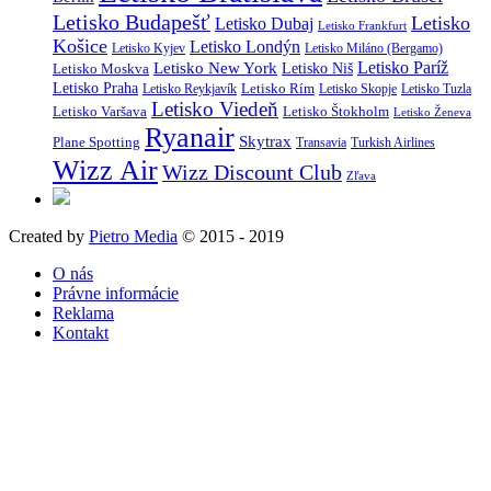
Letisko Budapešť
Letisko
Letisko Dubaj
Letisko Frankfurt
Košice
Letisko Londýn
Letisko Kyjev
Letisko Miláno (Bergamo)
Letisko Paríž
Letisko New York
Letisko Moskva
Letisko Niš
Letisko Praha
Letisko Rím
Letisko Reykjavík
Letisko Skopje
Letisko Tuzla
Letisko Viedeň
Letisko Varšava
Letisko Štokholm
Letisko Ženeva
Ryanair
Skytrax
Plane Spotting
Transavia
Turkish Airlines
Wizz Air
Wizz Discount Club
Zľava
Created by
Pietro Media
© 2015 - 2019
O nás
Právne informácie
Reklama
Kontakt