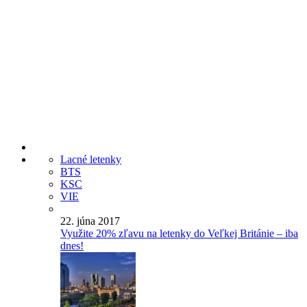
Lacné letenky
BTS
KSC
VIE
22. júna 2017
Využite 20% zľavu na letenky do Veľkej Británie – iba
dnes!