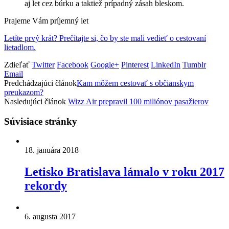
aj let cez búrku a taktiež prípadný zásah bleskom.
Prajeme Vám príjemný let
Letíte prvý krát? Prečítajte si, čo by ste mali vedieť o cestovaní
lietadlom.
Zdieľať
Twitter
Facebook
Google+
Pinterest
LinkedIn
Tumblr
Email
Predchádzajúci článok
Kam môžem cestovať s občianskym
preukazom?
Nasledujúci článok
Wizz Air prepravil 100 miliónov pasažierov
Súvisiace stránky
18. januára 2018
Letisko Bratislava lámalo v roku 2017
rekordy
6. augusta 2017