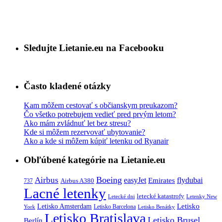
Sledujte Lietanie.eu na Facebooku
Často kladené otázky
Kam môžem cestovať s občianskym preukazom?
Čo všetko potrebujem vedieť pred prvým letom?
Ako mám zvládnuť let bez stresu?
Kde si môžem rezervovať ubytovanie?
Ako a kde si môžem kúpiť letenku od Ryanair
Obľúbené kategórie na Lietanie.eu
Boeing
Airbus
easyJet
Emirates
flydubai
Airbus A380
737
Lacné letenky
letecké katastrofy
Letecké dni
Letenky New
Letisko
Letisko Amsterdam
Letisko Barcelona
York
Letisko Benátky
Letisko Bratislava
Letisko Brusel
Berlín