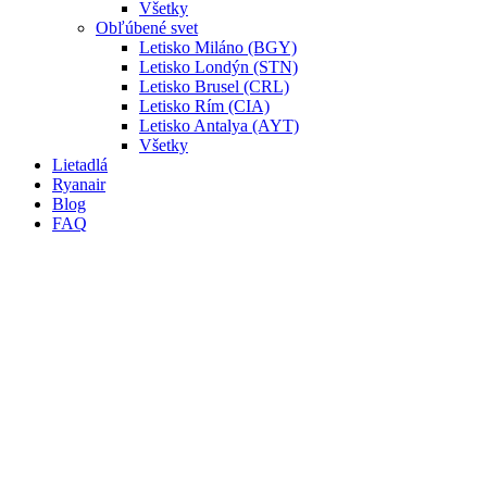
Všetky
Obľúbené svet
Letisko Miláno (BGY)
Letisko Londýn (STN)
Letisko Brusel (CRL)
Letisko Rím (CIA)
Letisko Antalya (AYT)
Všetky
Lietadlá
Ryanair
Blog
FAQ