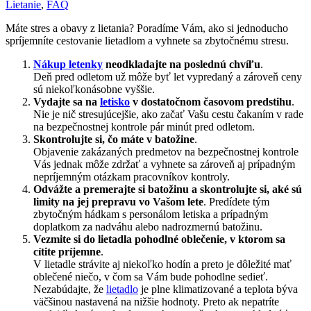
Lietanie
,
FAQ
Máte stres a obavy z lietania? Poradíme Vám, ako si jednoducho
spríjemníte cestovanie lietadlom a vyhnete sa zbytočnému stresu.
Nákup letenky
neodkladajte na poslednú chvíľu
.
Deň pred odletom už môže byť let vypredaný a zároveň ceny
sú niekoľkonásobne vyššie.
Vydajte sa na
letisko
v dostatočnom časovom predstihu
.
Nie je nič stresujúcejšie, ako začať Vašu cestu čakaním v rade
na bezpečnostnej kontrole pár minút pred odletom.
Skontrolujte si, čo máte v batožine
.
Objavenie zakázaných predmetov na bezpečnostnej kontrole
Vás jednak môže zdržať a vyhnete sa zároveň aj prípadným
nepríjemným otázkam pracovníkov kontroly.
Odvážte a premerajte si batožinu a skontrolujte si, aké sú
limity na jej prepravu vo Vašom lete
. Predídete tým
zbytočným hádkam s personálom letiska a prípadným
doplatkom za nadváhu alebo nadrozmernú batožinu.
Vezmite si do lietadla pohodlné oblečenie, v ktorom sa
cítite príjemne
.
V lietadle strávite aj niekoľko hodín a preto je dôležité mať
oblečené niečo, v čom sa Vám bude pohodlne sedieť.
Nezabúdajte, že
lietadlo
je plne klimatizované a teplota býva
väčšinou nastavená na nižšie hodnoty. Preto ak nepatríte