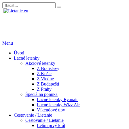
Menu
Úvod
Lacné letenky
Akciové letenky
Z Bratislavy
Z Košíc
Z Viedne
Z Budapešti
Z Prahy
Špeciálna ponuka
Lacné letenky Ryanair
Lacné letenky Wizz Air
Víkendové tipy
Cestovanie / Lietanie
Cestovanie / Lietanie
Letím prvý krát