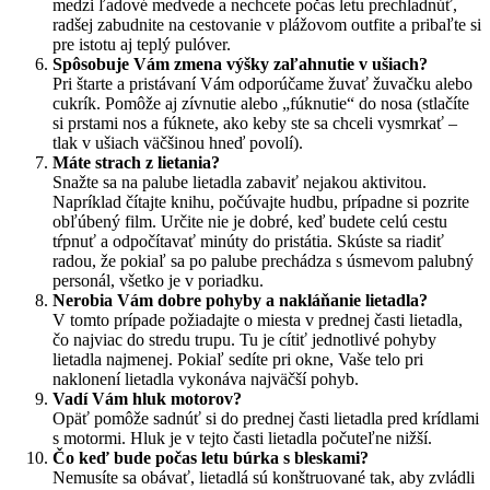
medzi ľadové medvede a nechcete počas letu prechladnúť,
radšej zabudnite na cestovanie v plážovom outfite a pribaľte si
pre istotu aj teplý pulóver.
Spôsobuje Vám zmena výšky zaľahnutie v ušiach?
Pri štarte a pristávaní Vám odporúčame žuvať žuvačku alebo
cukrík. Pomôže aj zívnutie alebo „fúknutie“ do nosa (stlačíte
si prstami nos a fúknete, ako keby ste sa chceli vysmrkať –
tlak v ušiach väčšinou hneď povolí).
Máte strach z lietania?
Snažte sa na palube lietadla zabaviť nejakou aktivitou.
Napríklad čítajte knihu, počúvajte hudbu, prípadne si pozrite
obľúbený film. Určite nie je dobré, keď budete celú cestu
tŕpnuť a odpočítavať minúty do pristátia. Skúste sa riadiť
radou, že pokiaľ sa po palube prechádza s úsmevom palubný
personál, všetko je v poriadku.
Nerobia Vám dobre pohyby a nakláňanie lietadla?
V tomto prípade požiadajte o miesta v prednej časti lietadla,
čo najviac do stredu trupu. Tu je cítiť jednotlivé pohyby
lietadla najmenej. Pokiaľ sedíte pri okne, Vaše telo pri
naklonení lietadla vykonáva najväčší pohyb.
Vadí Vám hluk motorov?
Opäť pomôže sadnúť si do prednej časti lietadla pred krídlami
s motormi. Hluk je v tejto časti lietadla počuteľne nižší.
Čo keď bude počas letu búrka s bleskami?
Nemusíte sa obávať, lietadlá sú konštruované tak, aby zvládli