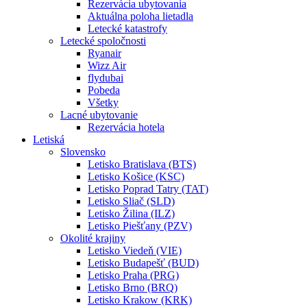
Rezervácia ubytovania
Aktuálna poloha lietadla
Letecké katastrofy
Letecké spoločnosti
Ryanair
Wizz Air
flydubai
Pobeda
Všetky
Lacné ubytovanie
Rezervácia hotela
Letiská
Slovensko
Letisko Bratislava (BTS)
Letisko Košice (KSC)
Letisko Poprad Tatry (TAT)
Letisko Sliač (SLD)
Letisko Žilina (ILZ)
Letisko Piešťany (PZV)
Okolité krajiny
Letisko Viedeň (VIE)
Letisko Budapešť (BUD)
Letisko Praha (PRG)
Letisko Brno (BRQ)
Letisko Krakow (KRK)