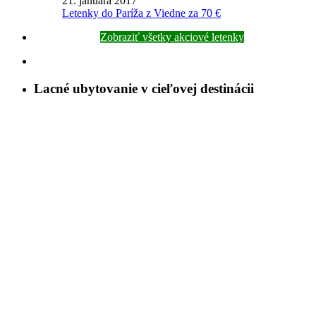
21. januára 2017
Letenky do Paríža z Viedne za 70 €
Zobraziť všetky akciové letenky
Lacné ubytovanie v cieľovej destinácii