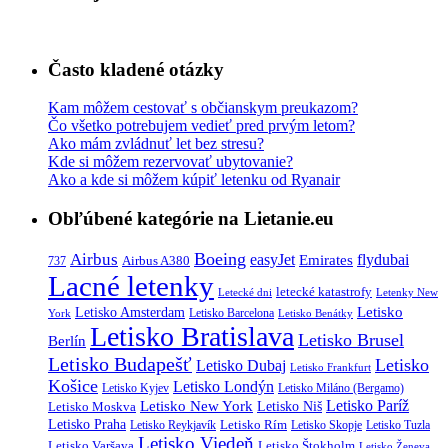
Často kladené otázky
Kam môžem cestovať s občianskym preukazom?
Čo všetko potrebujem vedieť pred prvým letom?
Ako mám zvládnuť let bez stresu?
Kde si môžem rezervovať ubytovanie?
Ako a kde si môžem kúpiť letenku od Ryanair
Obľúbené kategórie na Lietanie.eu
Boeing
Airbus
easyJet
Emirates
flydubai
Airbus A380
737
Lacné letenky
letecké katastrofy
Letecké dni
Letenky New
Letisko
Letisko Amsterdam
Letisko Barcelona
York
Letisko Benátky
Letisko Bratislava
Letisko Brusel
Berlín
Letisko Budapešť
Letisko
Letisko Dubaj
Letisko Frankfurt
Košice
Letisko Londýn
Letisko Kyjev
Letisko Miláno (Bergamo)
Letisko Paríž
Letisko New York
Letisko Moskva
Letisko Niš
Letisko Praha
Letisko Rím
Letisko Reykjavík
Letisko Skopje
Letisko Tuzla
Letisko Viedeň
Letisko Varšava
Letisko Štokholm
Letisko Ženeva