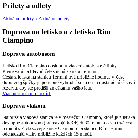
Prílety a odlety
Aktuálne prílety ↓
Aktuálne odlety ↑
Doprava na letisko a z letiska Rím
Ciampino
Doprava autobusom
Letisko Rím Ciampino obsluhujú viaceré autobusové linky.
Premávajú na hlavnú železničnú stanicu Termini.
Cesta z letiska na stanicu Termini trvá približne hodinu. V čase
dopravnej špičky je potrebné vyhradiť si na cestu dostatočnú časovú
rezervu, aby ste predišli zmeškaniu vášho letu.
Viac informácií o linkách
Doprava vlakom
Najbližšia vlaková stanica je v mestečku Ciampino, ktoré je z letiska
dostupné autobusom (premávajú každých 30 minút a cesta trvá cca.
5 minút). Z vlakovej stanice Ciampino na stanicu Rím Termini
odchádzajú vlaky približne každých 15 minút.