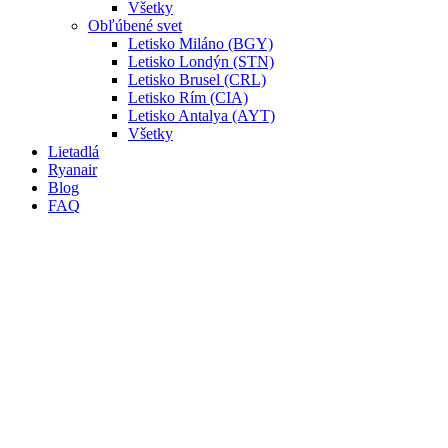
Všetky
Obľúbené svet
Letisko Miláno (BGY)
Letisko Londýn (STN)
Letisko Brusel (CRL)
Letisko Rím (CIA)
Letisko Antalya (AYT)
Všetky
Lietadlá
Ryanair
Blog
FAQ