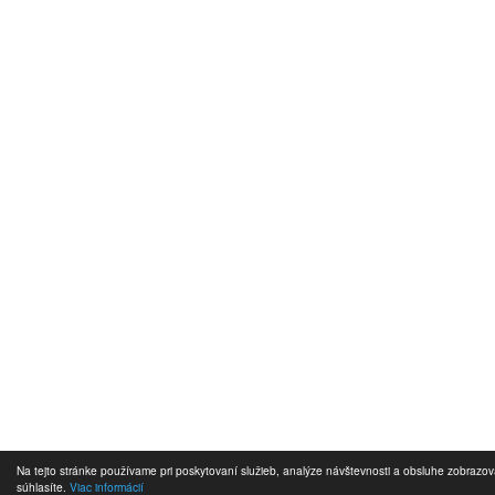
Na tejto stránke používame pri poskytovaní služieb, analýze návštevnosti a obsluhe zobrazo
súhlasíte.
Viac informácií