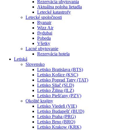
Rezervácia ubytovania
Aktuálna poloha lietadla
Letecké katastrofy
Letecké spoločnosti
Ryanair
Wizz Air
flydubai
Pobeda
Všetky
Lacné ubytovanie
Rezervácia hotela
Letiská
Slovensko
Letisko Bratislava (BTS)
Letisko Košice (KSC)
Letisko Poprad Tatry (TAT)
Letisko Sliač (SLD)
Letisko Žilina (ILZ)
Letisko Piešťany (PZV)
Okolité krajiny
Letisko Viedeň (VIE)
Letisko Budapešť (BUD)
Letisko Praha (PRG)
Letisko Brno (BRQ)
Letisko Krakow (KRK)