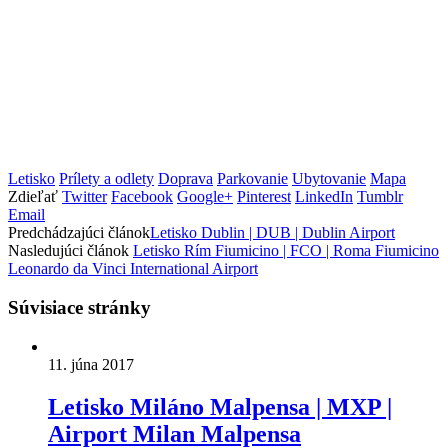
Letisko
Prílety a odlety
Doprava
Parkovanie
Ubytovanie
Mapa
Zdieľať
Twitter
Facebook
Google+
Pinterest
LinkedIn
Tumblr
Email
Predchádzajúci článok
Letisko Dublin | DUB | Dublin Airport
Nasledujúci článok
Letisko Rím Fiumicino | FCO | Roma Fiumicino
Leonardo da Vinci International Airport
Súvisiace stránky
11. júna 2017
Letisko Miláno Malpensa | MXP |
Airport Milan Malpensa