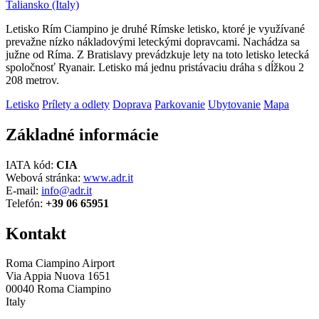
Taliansko (Italy)
Letisko Rím Ciampino je druhé Rímske letisko, ktoré je využívané
prevažne nízko nákladovými leteckými dopravcami. Nachádza sa
južne od Ríma. Z Bratislavy prevádzkuje lety na toto letisko letecká
spoločnosť Ryanair. Letisko má jednu pristávaciu dráha s dĺžkou 2
208 metrov.
Letisko
Prílety a odlety
Doprava
Parkovanie
Ubytovanie
Mapa
Základné informácie
IATA kód:
CIA
Webová stránka:
www.adr.it
E-mail:
info@adr.it
Telefón:
+39 06 65951
Kontakt
Roma Ciampino Airport
Via Appia Nuova 1651
00040 Roma Ciampino
Italy