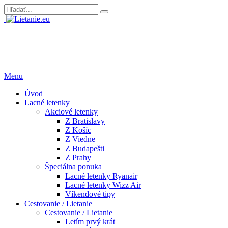
Menu
Úvod
Lacné letenky
Akciové letenky
Z Bratislavy
Z Košíc
Z Viedne
Z Budapešti
Z Prahy
Špeciálna ponuka
Lacné letenky Ryanair
Lacné letenky Wizz Air
Víkendové tipy
Cestovanie / Lietanie
Cestovanie / Lietanie
Letím prvý krát