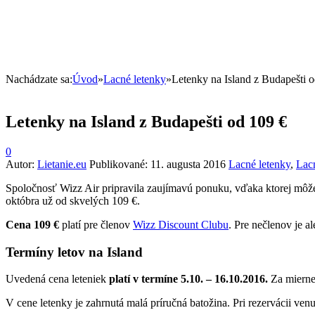
Nachádzate sa:
Úvod
»
Lacné letenky
»
Letenky na Island z Budapešti 
Letenky na Island z Budapešti od 109 €
0
Autor:
Lietanie.eu
Publikované:
11. augusta 2016
Lacné letenky
,
Lac
Spoločnosť Wizz Air pripravila zaujímavú ponuku, vďaka ktorej môžete
októbra už od skvelých 109 €.
Cena 109 €
platí pre členov
Wizz Discount Clubu
. Pre nečlenov je a
Termíny letov na Island
Uvedená cena leteniek
platí v termíne 5.10. – 16.10.2016.
Za mierne
V cene letenky je zahrnutá malá príručná batožina. Pri rezervácii ve