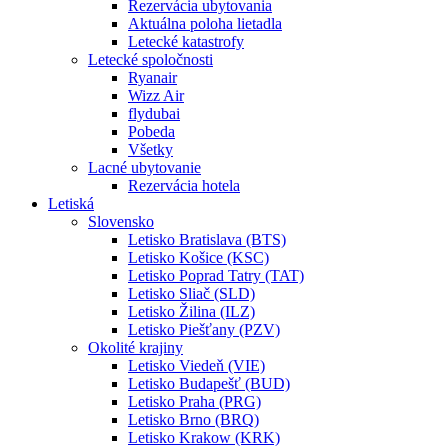
Rezervácia ubytovania
Aktuálna poloha lietadla
Letecké katastrofy
Letecké spoločnosti
Ryanair
Wizz Air
flydubai
Pobeda
Všetky
Lacné ubytovanie
Rezervácia hotela
Letiská
Slovensko
Letisko Bratislava (BTS)
Letisko Košice (KSC)
Letisko Poprad Tatry (TAT)
Letisko Sliač (SLD)
Letisko Žilina (ILZ)
Letisko Piešťany (PZV)
Okolité krajiny
Letisko Viedeň (VIE)
Letisko Budapešť (BUD)
Letisko Praha (PRG)
Letisko Brno (BRQ)
Letisko Krakow (KRK)