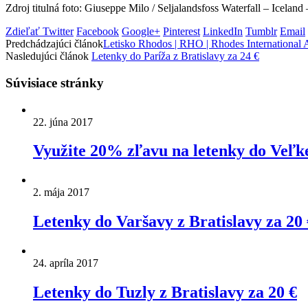
Zdroj titulná foto: Giuseppe Milo / Seljalandsfoss Waterfall – Iceland
Zdieľať
Twitter
Facebook
Google+
Pinterest
LinkedIn
Tumblr
Email
Predchádzajúci článok
Letisko Rhodos | RHO | Rhodes International 
Nasledujúci článok
Letenky do Paríža z Bratislavy za 24 €
Súvisiace stránky
22. júna 2017
Využite 20% zľavu na letenky do Veľkej
2. mája 2017
Letenky do Varšavy z Bratislavy za 20 
24. apríla 2017
Letenky do Tuzly z Bratislavy za 20 €