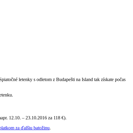
piatočné letenky s odletom z Budapešti na Island tak získate počas
letenku.
napr. 12.10. – 23.10.2016 za 118 €).
latkom za ďalšiu batožinu
.