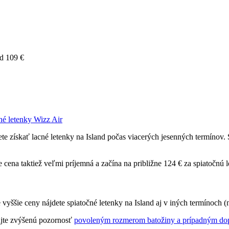
od 109 €
né letenky Wizz Air
 získať lacné letenky na Island počas viacerých jesenných termínov. S
le cena taktiež veľmi príjemná a začína na približne 124 € za spiatočnú 
 vyššie ceny nájdete spiatočné letenky na Island aj v iných termínoch (
nujte zvýšenú pozornosť
povoleným rozmerom batožiny a prípadným dop