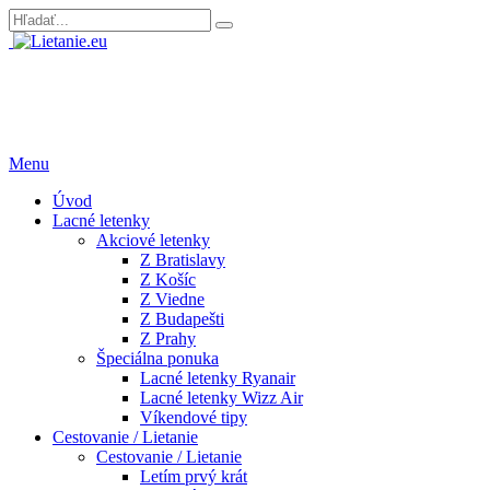
Menu
Úvod
Lacné letenky
Akciové letenky
Z Bratislavy
Z Košíc
Z Viedne
Z Budapešti
Z Prahy
Špeciálna ponuka
Lacné letenky Ryanair
Lacné letenky Wizz Air
Víkendové tipy
Cestovanie / Lietanie
Cestovanie / Lietanie
Letím prvý krát