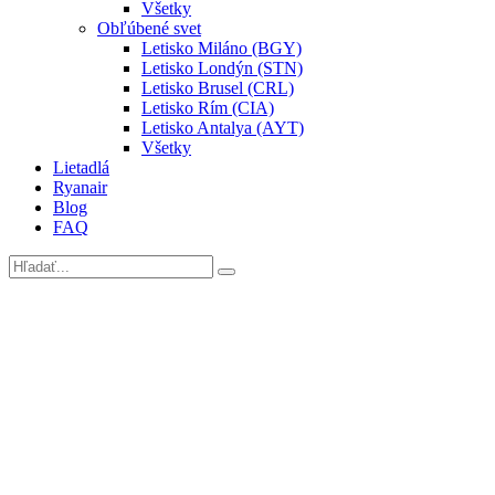
Všetky
Obľúbené svet
Letisko Miláno (BGY)
Letisko Londýn (STN)
Letisko Brusel (CRL)
Letisko Rím (CIA)
Letisko Antalya (AYT)
Všetky
Lietadlá
Ryanair
Blog
FAQ