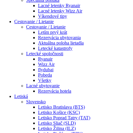
Špeciálna ponuka
Lacné letenky Ryanair
Lacné letenky Wizz Air
Víkendové tipy
Cestovanie / Lietanie
Cestovanie / Lietanie
Letím prvý krát
Rezervácia ubytovania
Aktuálna poloha lietadla
Letecké katastrofy
Letecké spoločnosti
Ryanair
Wizz Air
flydubai
Pobeda
Všetky
Lacné ubytovanie
Rezervácia hotela
Letiská
Slovensko
Letisko Bratislava (BTS)
Letisko Košice (KSC)
Letisko Poprad Tatry (TAT)
Letisko Sliač (SLD)
Letisko Žilina (ILZ)