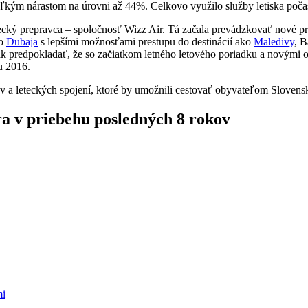
eľkým nárastom na úrovni až 44%. Celkovo využilo služby letiska poča
etecký prepravca – spoločnosť Wizz Air. Tá začala prevádzkovať nové p
do
Dubaja
s lepšími možnosťami prestupu do destinácií ako
Maledivy
, B
ak predpokladať, že so začiatkom letného letového poriadku a novými 
u 2016.
v a leteckých spojení, ktoré by umožnili cestovať obyvateľom Slovens
ra v priebehu posledných 8 rokov
mi