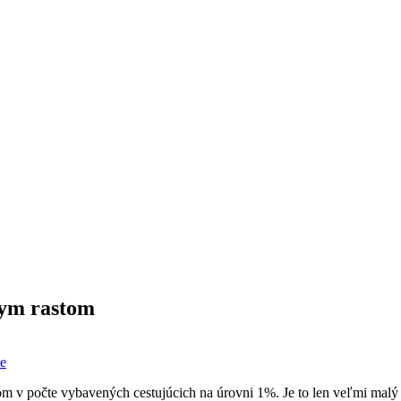
nym rastom
ie
tom v počte vybavených cestujúcich na úrovni 1%. Je to len veľmi malý