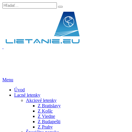
Menu
Úvod
Lacné letenky
Akciové letenky
Z Bratislavy
Z Košíc
Z Viedne
Z Budapešti
Z Prahy