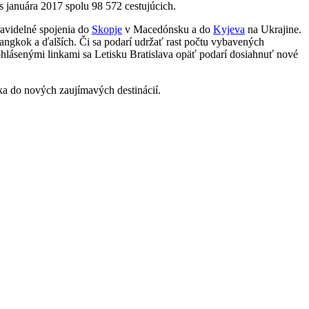
s januára 2017 spolu 98 572 cestujúcich.
ravidelné spojenia do
Skopje
v Macedónsku a do
Kyjeva
na Ukrajine.
angkok a ďalších. Či sa podarí udržať rast počtu vybavených
ohlásenými linkami sa Letisku Bratislava opäť podarí dosiahnuť nové
ka do nových zaujímavých destinácií.