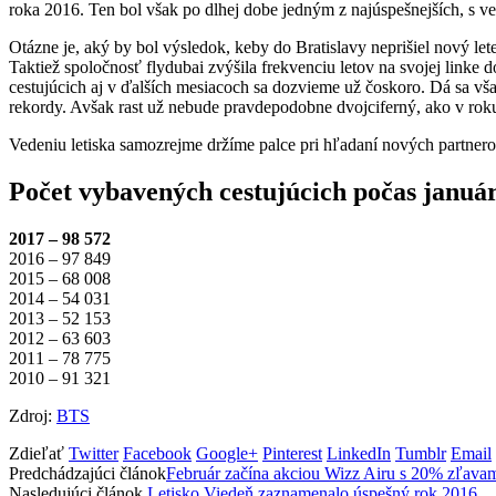
roka 2016. Ten bol však po dlhej dobe jedným z najúspešnejších, s v
Otázne je, aký by bol výsledok, keby do Bratislavy neprišiel nový l
Taktiež spoločnosť flydubai zvýšila frekvenciu letov na svojej linke 
cestujúcich aj v ďalších mesiacoch sa dozvieme už čoskoro. Dá sa vš
rekordy. Avšak rast už nebude pravdepodobne dvojciferný, ako v rok
Vedeniu letiska samozrejme držíme palce pri hľadaní nových partnero
Počet vybavených cestujúcich počas januá
2017 – 98 572
2016 – 97 849
2015 – 68 008
2014 – 54 031
2013 – 52 153
2012 – 63 603
2011 – 78 775
2010 – 91 321
Zdroj:
BTS
Zdieľať
Twitter
Facebook
Google+
Pinterest
LinkedIn
Tumblr
Email
Predchádzajúci článok
Február začína akciou Wizz Airu s 20% zľava
Nasledujúci článok
Letisko Viedeň zaznamenalo úspešný rok 2016