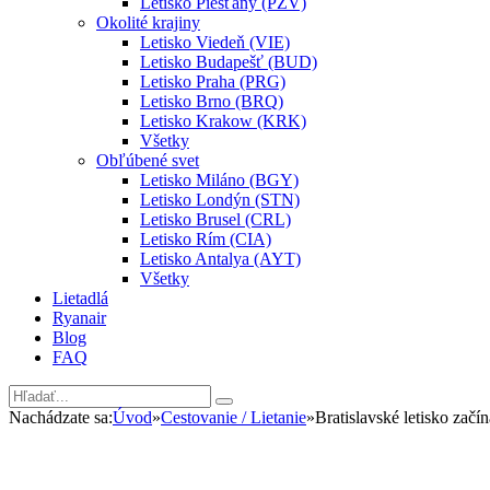
Letisko Piešťany (PZV)
Okolité krajiny
Letisko Viedeň (VIE)
Letisko Budapešť (BUD)
Letisko Praha (PRG)
Letisko Brno (BRQ)
Letisko Krakow (KRK)
Všetky
Obľúbené svet
Letisko Miláno (BGY)
Letisko Londýn (STN)
Letisko Brusel (CRL)
Letisko Rím (CIA)
Letisko Antalya (AYT)
Všetky
Lietadlá
Ryanair
Blog
FAQ
Nachádzate sa:
Úvod
»
Cestovanie / Lietanie
»
Bratislavské letisko zač