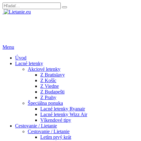
Menu
Úvod
Lacné letenky
Akciové letenky
Z Bratislavy
Z Košíc
Z Viedne
Z Budapešti
Z Prahy
Špeciálna ponuka
Lacné letenky Ryanair
Lacné letenky Wizz Air
Víkendové tipy
Cestovanie / Lietanie
Cestovanie / Lietanie
Letím prvý krát