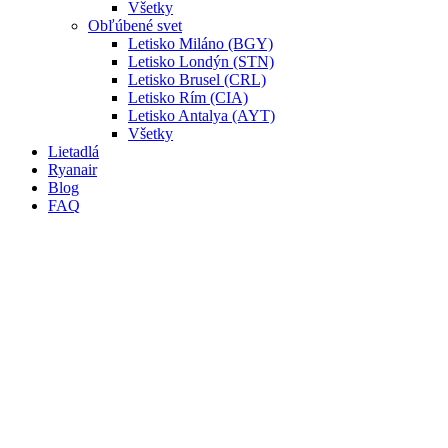
Všetky
Obľúbené svet
Letisko Miláno (BGY)
Letisko Londýn (STN)
Letisko Brusel (CRL)
Letisko Rím (CIA)
Letisko Antalya (AYT)
Všetky
Lietadlá
Ryanair
Blog
FAQ