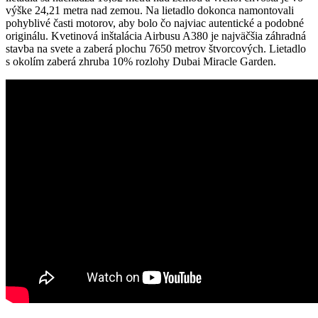
výške 24,21 metra nad zemou. Na lietadlo dokonca namontovali
pohyblivé časti motorov, aby bolo čo najviac autentické a podobné
originálu. Kvetinová inštalácia Airbusu A380 je najväčšia záhradná
stavba na svete a zaberá plochu 7650 metrov štvorcových. Lietadlo
s okolím zaberá zhruba 10% rozlohy Dubai Miracle Garden.