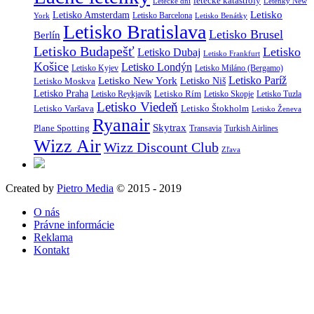
letecké katastrofy
Letecké dni
Letenky New
Letisko
Letisko Amsterdam
Letisko Barcelona
York
Letisko Benátky
Letisko Bratislava
Letisko Brusel
Berlín
Letisko Budapešť
Letisko
Letisko Dubaj
Letisko Frankfurt
Košice
Letisko Londýn
Letisko Kyjev
Letisko Miláno (Bergamo)
Letisko Paríž
Letisko New York
Letisko Moskva
Letisko Niš
Letisko Praha
Letisko Rím
Letisko Reykjavík
Letisko Skopje
Letisko Tuzla
Letisko Viedeň
Letisko Varšava
Letisko Štokholm
Letisko Ženeva
Ryanair
Skytrax
Plane Spotting
Transavia
Turkish Airlines
Wizz Air
Wizz Discount Club
Zľava
Created by
Pietro Media
© 2015 - 2019
O nás
Právne informácie
Reklama
Kontakt