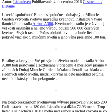
Autor:
Lietanie.eu
Publikované:
4. decembra 2016
Cestovanie /
Lietanie
Letecká spoločnosť Emirates spoločne s dubajskými MIiracle
Garden vytvorila svetovo najväčšiu kvetinovú inštaláciu v tvare
ikonického lietadla
Airbus A380
. Kvetinové lietadlo je v životnej
veľkosti originálu a na jeho výrobu použili 500 000 čerstvých
kvetov a živých rastlín. Počas obdobia kvitnutia bude lietadlo
pokryté viac ako 5 miliónmi kvetín a jeho váha presiahne 100 ton.
Rastliny a kvety použité pri výrobe živého modelu lietadla Airbus
A380 boli pestované a zozbierané v priebehu 4 mesiacov priamo v
záhradách Dubaj Miracle Garden. Inštalácia lietadla sa skladá zo
siedmych odrôd kvetín, medzi ktorými nájdete napríklad petúnie,
nechtík lekársky alebo pelargónie .
Na tomto prekrásnom kvetinovom výtvore pracovalo viac ako 200
ľudí a stavba trvala 180 dní. Lietadlo má dĺžku 72,93 metra. Trup
lietadla sa nachádza 10,82 metra nad zemou a vrchol chvosta je vo