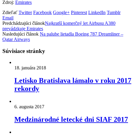
Zdroj:
Emirates
Zdieľať
Twitter
Facebook
Google+
Pinterest
LinkedIn
Tumblr
Email
Predchádzajúci článok
Najkratší komerčný let Airbusu A380
prevádzkuje Emirates
Nasledujúci článok
Na palube lietadla Boeing 787 Dreamliner –
Qatar Airways
Súvisiace stránky
18. januára 2018
Letisko Bratislava lámalo v roku 2017
rekordy
6. augusta 2017
Medzinárodné letecké dni SIAF 2017