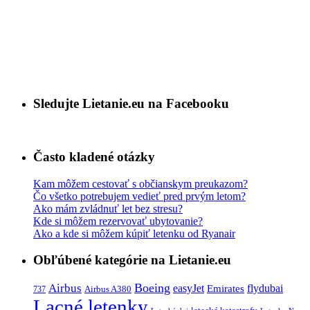
Sledujte Lietanie.eu na Facebooku
Často kladené otázky
Kam môžem cestovať s občianskym preukazom?
Čo všetko potrebujem vedieť pred prvým letom?
Ako mám zvládnuť let bez stresu?
Kde si môžem rezervovať ubytovanie?
Ako a kde si môžem kúpiť letenku od Ryanair
Obľúbené kategórie na Lietanie.eu
Boeing
Airbus
easyJet
Emirates
flydubai
Airbus A380
737
Lacné letenky