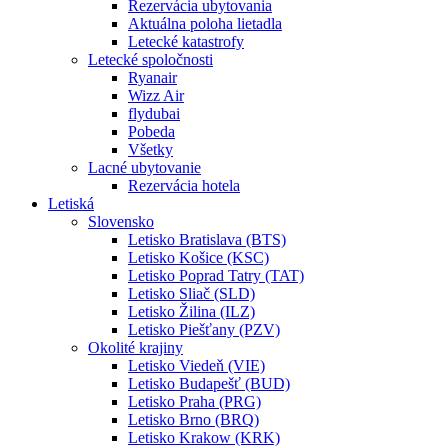
Rezervácia ubytovania
Aktuálna poloha lietadla
Letecké katastrofy
Letecké spoločnosti
Ryanair
Wizz Air
flydubai
Pobeda
Všetky
Lacné ubytovanie
Rezervácia hotela
Letiská
Slovensko
Letisko Bratislava (BTS)
Letisko Košice (KSC)
Letisko Poprad Tatry (TAT)
Letisko Sliač (SLD)
Letisko Žilina (ILZ)
Letisko Piešťany (PZV)
Okolité krajiny
Letisko Viedeň (VIE)
Letisko Budapešť (BUD)
Letisko Praha (PRG)
Letisko Brno (BRQ)
Letisko Krakow (KRK)