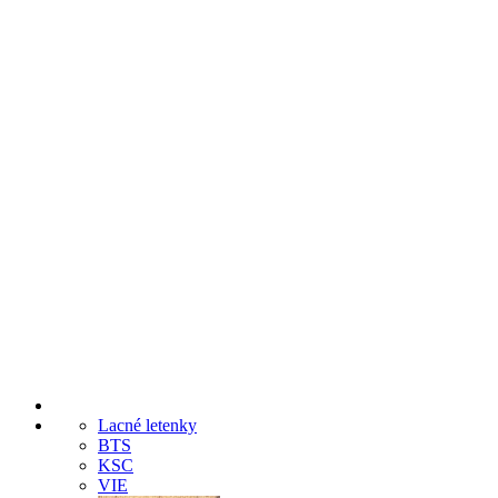
Lacné letenky
BTS
KSC
VIE