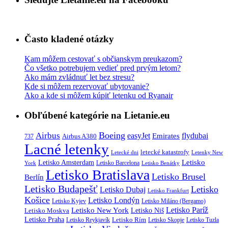
Často kladené otázky
Kam môžem cestovať s občianskym preukazom?
Čo všetko potrebujem vedieť pred prvým letom?
Ako mám zvládnuť let bez stresu?
Kde si môžem rezervovať ubytovanie?
Ako a kde si môžem kúpiť letenku od Ryanair
Obľúbené kategórie na Lietanie.eu
Boeing
Airbus
easyJet
Emirates
flydubai
Airbus A380
737
Lacné letenky
letecké katastrofy
Letecké dni
Letenky New
Letisko
Letisko Amsterdam
Letisko Barcelona
York
Letisko Benátky
Letisko Bratislava
Letisko Brusel
Berlín
Letisko Budapešť
Letisko
Letisko Dubaj
Letisko Frankfurt
Košice
Letisko Londýn
Letisko Kyjev
Letisko Miláno (Bergamo)
Letisko Paríž
Letisko New York
Letisko Moskva
Letisko Niš
Letisko Praha
Letisko Rím
Letisko Reykjavík
Letisko Skopje
Letisko Tuzla