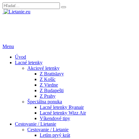
Menu
Úvod
Lacné letenky
Akciové letenky
Z Bratislavy
Z Košíc
Z Viedne
Z Budapešti
Z Prahy
Špeciálna ponuka
Lacné letenky Ryanair
Lacné letenky Wizz Air
Víkendové tipy
Cestovanie / Lietanie
Cestovanie / Lietanie
Letím prvý krát