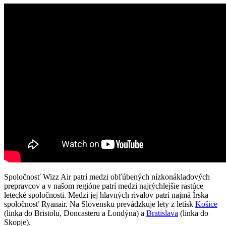
Spoločnosť Wizz Air patrí medzi obľúbených nízkonákladových
prepravcov a v našom regióne patrí medzi najrýchlejšie rastúce
letecké spoločnosti. Medzi jej hlavných rivalov patrí najmä Írska
spoločnosť Ryanair. Na Slovensku prevádzkuje lety z letísk
Košice
(linka do Bristolu, Doncasteru a Londýna) a
Bratislava
(linka do
Skopje).