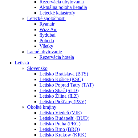
Rezervácia ubytovania
Aktuálna poloha lietadla
Letecké katastrofy
Letecké spoločnosti
Ryanair
Wizz Air
flydubai
Pobeda
Všetky
Lacné ubytovanie
Rezervácia hotela
Letiská
Slovensko
Letisko Bratislava (BTS)
Letisko Košice (KSC)
Letisko Poprad Tatry (TAT)
Letisko Sliač (SLD)
Letisko Žilina (ILZ)
Letisko Piešťany (PZV)
Okolité krajiny
Letisko Viedeň (VIE)
Letisko Budapešť (BUD)
Letisko Praha (PRG)
Letisko Brno (BRQ)
Letisko Krakow (KRK)