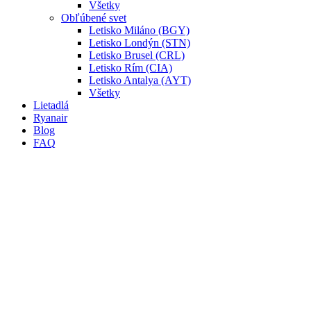
Všetky
Obľúbené svet
Letisko Miláno (BGY)
Letisko Londýn (STN)
Letisko Brusel (CRL)
Letisko Rím (CIA)
Letisko Antalya (AYT)
Všetky
Lietadlá
Ryanair
Blog
FAQ