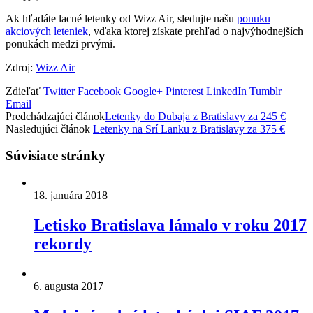
Ak hľadáte lacné letenky od Wizz Air, sledujte našu
ponuku
akciových leteniek
, vďaka ktorej získate prehľad o najvýhodnejších
ponukách medzi prvými.
Zdroj:
Wizz Air
Zdieľať
Twitter
Facebook
Google+
Pinterest
LinkedIn
Tumblr
Email
Predchádzajúci článok
Letenky do Dubaja z Bratislavy za 245 €
Nasledujúci článok
Letenky na Srí Lanku z Bratislavy za 375 €
Súvisiace stránky
18. januára 2018
Letisko Bratislava lámalo v roku 2017
rekordy
6. augusta 2017