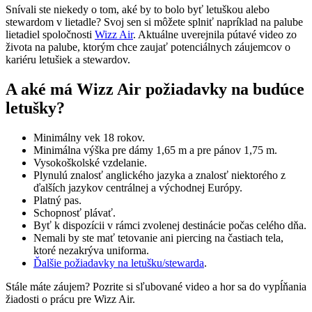
Snívali ste niekedy o tom, aké by to bolo byť letuškou alebo
stewardom v lietadle? Svoj sen si môžete splniť napríklad na palube
lietadiel spoločnosti
Wizz Air
. Aktuálne uverejnila pútavé video zo
života na palube, ktorým chce zaujať potenciálnych záujemcov o
kariéru letušiek a stewardov.
A aké má Wizz Air požiadavky na budúce
letušky?
Minimálny vek 18 rokov.
Minimálna výška pre dámy 1,65 m a pre pánov 1,75 m.
Vysokoškolské vzdelanie.
Plynulú znalosť anglického jazyka a znalosť niektorého z
ďalších jazykov centrálnej a východnej Európy.
Platný pas.
Schopnosť plávať.
Byť k dispozícii v rámci zvolenej destinácie počas celého dňa.
Nemali by ste mať tetovanie ani piercing na častiach tela,
ktoré nezakrýva uniforma.
Ďalšie požiadavky na letušku/stewarda
.
Stále máte záujem? Pozrite si sľubované video a hor sa do vypĺňania
žiadosti o prácu pre Wizz Air.