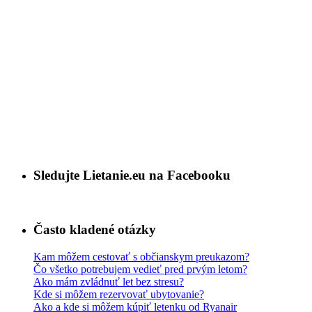
Sledujte Lietanie.eu na Facebooku
Často kladené otázky
Kam môžem cestovať s občianskym preukazom?
Čo všetko potrebujem vedieť pred prvým letom?
Ako mám zvládnuť let bez stresu?
Kde si môžem rezervovať ubytovanie?
Ako a kde si môžem kúpiť letenku od Ryanair