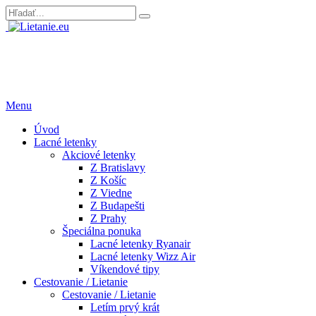
Menu
Úvod
Lacné letenky
Akciové letenky
Z Bratislavy
Z Košíc
Z Viedne
Z Budapešti
Z Prahy
Špeciálna ponuka
Lacné letenky Ryanair
Lacné letenky Wizz Air
Víkendové tipy
Cestovanie / Lietanie
Cestovanie / Lietanie
Letím prvý krát