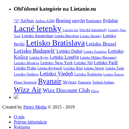
Obľúbené kategórie na Lietanie.eu
Boeing
Airbus
easyJet
Emirates
flydubai
Airbus A380
737
Lacné letenky
letecké katastrofy
Letecké dni
Letenky New
Letisko
Letisko Amsterdam
Letisko Barcelona
York
Letisko Benátky
Letisko Bratislava
Letisko Brusel
Berlín
Letisko Budapešť
Letisko
Letisko Dubaj
Letisko Frankfurt
Košice
Letisko Londýn
Letisko Kyjev
Letisko Miláno (Bergamo)
Letisko Paríž
Letisko New York
Letisko Moskva
Letisko Niš
Letisko Praha
Letisko Rím
Letisko Reykjavík
Letisko Skopje
Letisko Tuzla
Letisko Viedeň
Letisko Varšava
Letisko Štokholm
Letisko Ženeva
Ryanair
Skytrax
Plane Spotting
Transavia
Turkish Airlines
Wizz Air
Wizz Discount Club
Zľava
Created by
Pietro Media
© 2015 - 2019
O nás
Právne informácie
Reklama