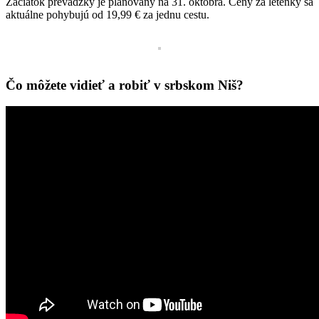
Začiatok prevádzky je plánovaný na 31. októbra. Ceny za letenky sa
aktuálne pohybujú od 19,99 € za jednu cestu.
Čo môžete vidieť a robiť v srbskom Niš?