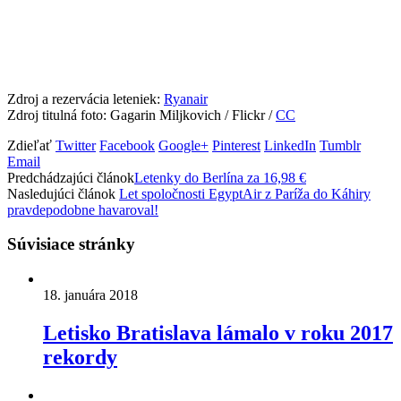
Zdroj a rezervácia leteniek:
Ryanair
Zdroj titulná foto: Gagarin Miljkovich / Flickr /
CC
Zdieľať
Twitter
Facebook
Google+
Pinterest
LinkedIn
Tumblr
Email
Predchádzajúci článok
Letenky do Berlína za 16,98 €
Nasledujúci článok
Let spoločnosti EgyptAir z Paríža do Káhiry
pravdepodobne havaroval!
Súvisiace stránky
18. januára 2018
Letisko Bratislava lámalo v roku 2017
rekordy