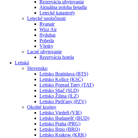
Rezervácia ubytovania
Aktuálna poloha lietadla
Letecké katastrofy
Letecké spoločnosti
Ryanair
Wizz Air
flydubai
Pobeda
Všetky
Lacné ubytovanie
Rezervácia hotela
Letiská
Slovensko
Letisko Bratislava (BTS)
Letisko Košice (KSC)
Letisko Poprad Tatry (TAT)
Letisko Sliač (SLD)
Letisko Žilina (ILZ)
Letisko Piešťany (PZV)
Okolité krajiny
Letisko Viedeň (VIE)
Letisko Budapešť (BUD)
Letisko Praha (PRG)
Letisko Brno (BRQ)
Letisko Krakow (KRK)