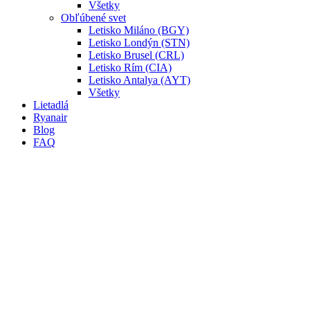
Všetky
Obľúbené svet
Letisko Miláno (BGY)
Letisko Londýn (STN)
Letisko Brusel (CRL)
Letisko Rím (CIA)
Letisko Antalya (AYT)
Všetky
Lietadlá
Ryanair
Blog
FAQ