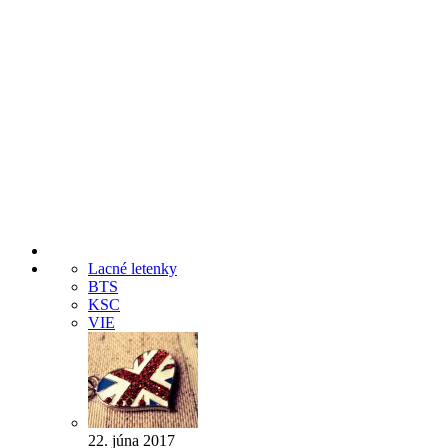
Lacné letenky
BTS
KSC
VIE
22. júna 2017