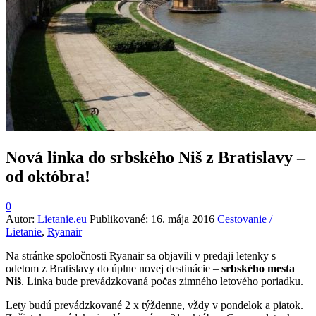
Nová linka do srbského Niš z Bratislavy –
od októbra!
0
Autor:
Lietanie.eu
Publikované:
16. mája 2016
Cestovanie /
Lietanie
,
Ryanair
Na stránke spoločnosti Ryanair sa objavili v predaji letenky s
odetom z Bratislavy do úplne novej destinácie –
srbského mesta
Niš
. Linka bude prevádzkovaná počas zimného letového poriadku.
Lety budú prevádzkované 2 x týždenne, vždy v pondelok a piatok.