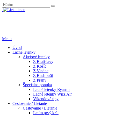
Menu
Úvod
Lacné letenky
Akciové letenky
Z Bratislavy
Z Košíc
Z Viedne
Z Budapešti
Z Prahy
Špeciálna ponuka
Lacné letenky Ryanair
Lacné letenky Wizz Air
Víkendové tipy
Cestovanie / Lietanie
Cestovanie / Lietanie
Letím prvý krát