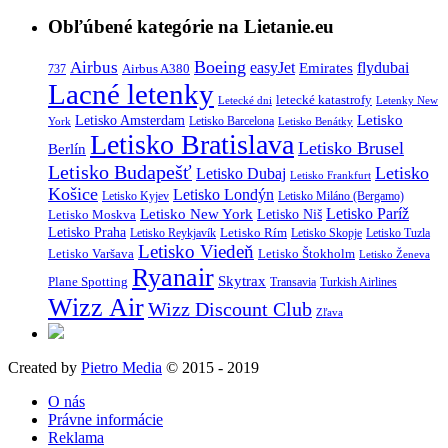
Obľúbené kategórie na Lietanie.eu
Boeing
Airbus
easyJet
Emirates
flydubai
Airbus A380
737
Lacné letenky
letecké katastrofy
Letecké dni
Letenky New
Letisko
Letisko Amsterdam
Letisko Barcelona
York
Letisko Benátky
Letisko Bratislava
Letisko Brusel
Berlín
Letisko Budapešť
Letisko
Letisko Dubaj
Letisko Frankfurt
Košice
Letisko Londýn
Letisko Kyjev
Letisko Miláno (Bergamo)
Letisko Paríž
Letisko New York
Letisko Moskva
Letisko Niš
Letisko Praha
Letisko Rím
Letisko Reykjavík
Letisko Skopje
Letisko Tuzla
Letisko Viedeň
Letisko Varšava
Letisko Štokholm
Letisko Ženeva
Ryanair
Skytrax
Plane Spotting
Transavia
Turkish Airlines
Wizz Air
Wizz Discount Club
Zľava
Created by
Pietro Media
© 2015 - 2019
O nás
Právne informácie
Reklama