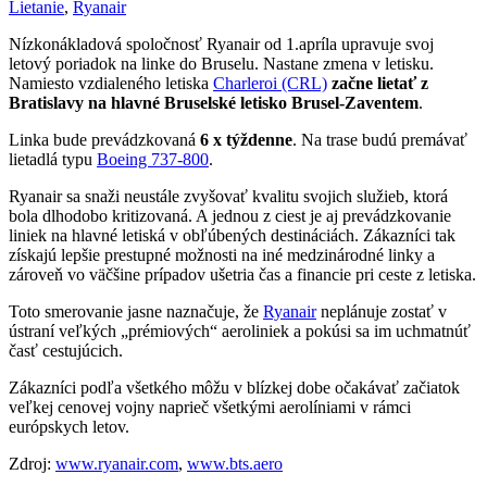
Lietanie
,
Ryanair
Nízkonákladová spoločnosť Ryanair od 1.apríla upravuje svoj
letový poriadok na linke do Bruselu. Nastane zmena v letisku.
Namiesto vzdialeného letiska
Charleroi (CRL)
začne lietať z
Bratislavy na hlavné Bruselské letisko Brusel-Zaventem
.
Linka bude prevádzkovaná
6 x týždenne
. Na trase budú premávať
lietadlá typu
Boeing 737-800
.
Ryanair sa snaži neustále zvyšovať kvalitu svojich služieb, ktorá
bola dlhodobo kritizovaná. A jednou z ciest je aj prevádzkovanie
liniek na hlavné letiská v obľúbených destináciách. Zákazníci tak
získajú lepšie prestupné možnosti na iné medzinárodné linky a
zároveň vo väčšine prípadov ušetria čas a financie pri ceste z letiska.
Toto smerovanie jasne naznačuje, že
Ryanair
neplánuje zostať v
ústraní veľkých „prémiových“ aeroliniek a pokúsi sa im uchmatnúť
časť cestujúcich.
Zákazníci podľa všetkého môžu v blízkej dobe očakávať začiatok
veľkej cenovej vojny naprieč všetkými aerolíniami v rámci
európskych letov.
Zdroj:
www.ryanair.com
,
www.bts.aero