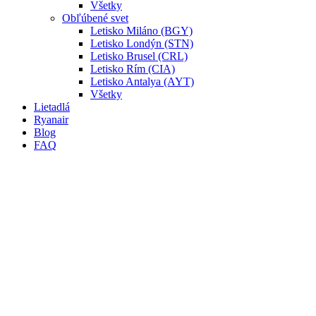
Všetky
Obľúbené svet
Letisko Miláno (BGY)
Letisko Londýn (STN)
Letisko Brusel (CRL)
Letisko Rím (CIA)
Letisko Antalya (AYT)
Všetky
Lietadlá
Ryanair
Blog
FAQ