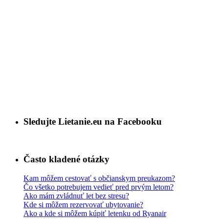
Sledujte Lietanie.eu na Facebooku
Často kladené otázky
Kam môžem cestovať s občianskym preukazom?
Čo všetko potrebujem vedieť pred prvým letom?
Ako mám zvládnuť let bez stresu?
Kde si môžem rezervovať ubytovanie?
Ako a kde si môžem kúpiť letenku od Ryanair