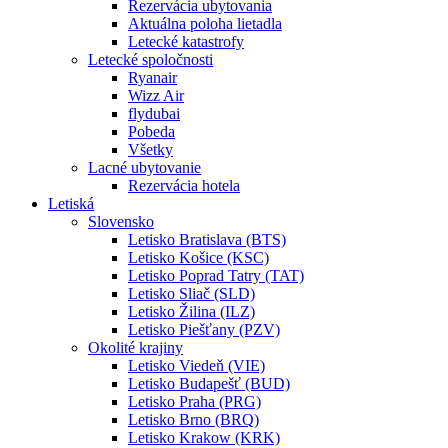
Rezervácia ubytovania
Aktuálna poloha lietadla
Letecké katastrofy
Letecké spoločnosti
Ryanair
Wizz Air
flydubai
Pobeda
Všetky
Lacné ubytovanie
Rezervácia hotela
Letiská
Slovensko
Letisko Bratislava (BTS)
Letisko Košice (KSC)
Letisko Poprad Tatry (TAT)
Letisko Sliač (SLD)
Letisko Žilina (ILZ)
Letisko Piešťany (PZV)
Okolité krajiny
Letisko Viedeň (VIE)
Letisko Budapešť (BUD)
Letisko Praha (PRG)
Letisko Brno (BRQ)
Letisko Krakow (KRK)