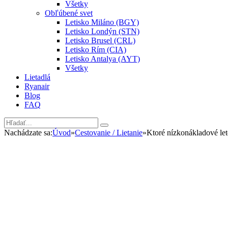
Všetky
Obľúbené svet
Letisko Miláno (BGY)
Letisko Londýn (STN)
Letisko Brusel (CRL)
Letisko Rím (CIA)
Letisko Antalya (AYT)
Všetky
Lietadlá
Ryanair
Blog
FAQ
Nachádzate sa:
Úvod
»
Cestovanie / Lietanie
»
Ktoré nízkonákladové let