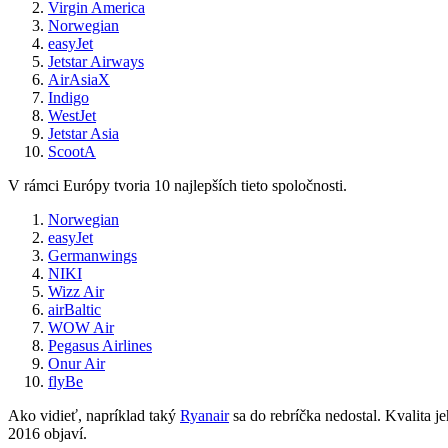
Virgin America
Norwegian
easyJet
Jetstar Airways
AirAsiaX
Indigo
WestJet
Jetstar Asia
ScootA
V rámci Európy tvoria 10 najlepších tieto spoločnosti.
Norwegian
easyJet
Germanwings
NIKI
Wizz Air
airBaltic
WOW Air
Pegasus Airlines
Onur Air
flyBe
Ako vidieť, napríklad taký
Ryanair
sa do rebríčka nedostal. Kvalita j
2016 objaví.