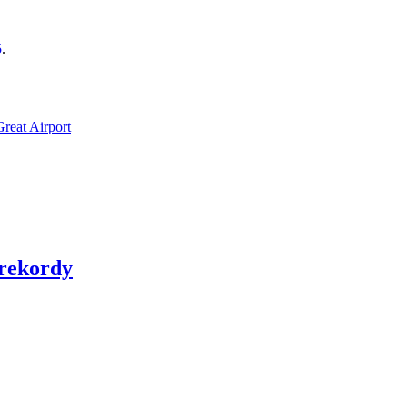
5
.
reat Airport
 rekordy