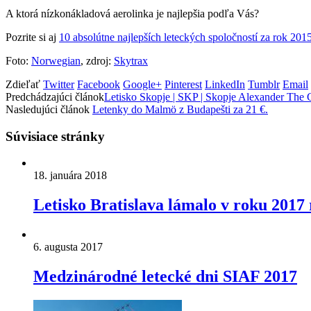
A ktorá nízkonákladová aerolinka je najlepšia podľa Vás?
Pozrite si aj
10 absolútne najlepších leteckých spoločností za rok 201
Foto:
Norwegian
, zdroj:
Skytrax
Zdieľať
Twitter
Facebook
Google+
Pinterest
LinkedIn
Tumblr
Email
Predchádzajúci článok
Letisko Skopje | SKP | Skopje Alexander The G
Nasledujúci článok
Letenky do Malmö z Budapešti za 21 €.
Súvisiace stránky
18. januára 2018
Letisko Bratislava lámalo v roku 2017
6. augusta 2017
Medzinárodné letecké dni SIAF 2017