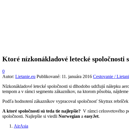
Ktoré nízkonákladové letecké spoločnosti s
0
Autor:
Lietanie.eu
Publikované:
11. januára 2016
Cestovanie / Lietan
Nízkonákladové letecké spoločnosti si dlhodobo udržujú nálepku aero
tempom a v rámci segmentu zákazníkov, na ktorom pôsobia, nájdeme
Podľa hodnotení zákazníkov vypracoval spoločnosť Skytrax rebríček týc
A ktoré spoločnosti sú teda tie najlepšie?
V rámci celosvetového po
spoločnosti. Najlepšie si viedli
Norwegian
a
easyJet
.
AirAsia