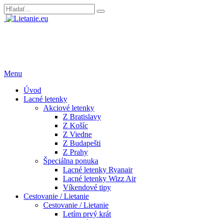
Menu
Úvod
Lacné letenky
Akciové letenky
Z Bratislavy
Z Košíc
Z Viedne
Z Budapešti
Z Prahy
Špeciálna ponuka
Lacné letenky Ryanair
Lacné letenky Wizz Air
Víkendové tipy
Cestovanie / Lietanie
Cestovanie / Lietanie
Letím prvý krát