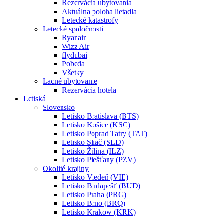
Rezervácia ubytovania
Aktuálna poloha lietadla
Letecké katastrofy
Letecké spoločnosti
Ryanair
Wizz Air
flydubai
Pobeda
Všetky
Lacné ubytovanie
Rezervácia hotela
Letiská
Slovensko
Letisko Bratislava (BTS)
Letisko Košice (KSC)
Letisko Poprad Tatry (TAT)
Letisko Sliač (SLD)
Letisko Žilina (ILZ)
Letisko Piešťany (PZV)
Okolité krajiny
Letisko Viedeň (VIE)
Letisko Budapešť (BUD)
Letisko Praha (PRG)
Letisko Brno (BRQ)
Letisko Krakow (KRK)