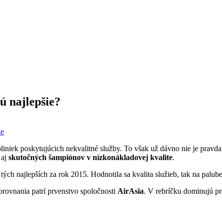
ú najlepšie?
ie
liniek poskytujúcich nekvalitné služby. To však už dávno nie je prav
 aj
skutočných šampiónov v nízkonákladovej kvalite
.
h najlepších za rok 2015. Hodnotila sa kvalita služieb, tak na palube l
rovnania patrí prvenstvo spoločnosti
AirAsia
. V rebríčku dominujú pre