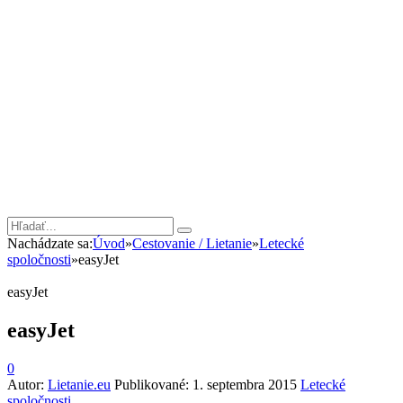
Nachádzate sa:
Úvod
»
Cestovanie / Lietanie
»
Letecké
spoločnosti
»
easyJet
easyJet
easyJet
0
Autor:
Lietanie.eu
Publikované:
1. septembra 2015
Letecké
spoločnosti