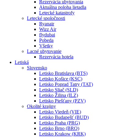
Rezervácia ubytovania
Aktuálna poloha lietadla
Letecké katastrofy
Letecké spoločnosti
Ryanair
Wizz Air
flydubai
Pobeda
Všetky
Lacné ubytovanie
Rezervácia hotela
Letiská
Slovensko
Letisko Bratislava (BTS)
Letisko Košice (KSC)
Letisko Poprad Tatry (TAT)
Letisko Sliač (SLD)
Letisko Žilina (ILZ)
Letisko Piešťany (PZV)
Okolité krajiny
Letisko Viedeň (VIE)
Letisko Budapešť (BUD)
Letisko Praha (PRG)
Letisko Brno (BRQ)
Letisko Krakow (KRK)