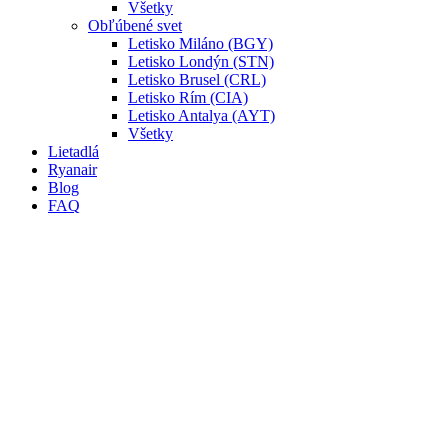
Všetky
Obľúbené svet
Letisko Miláno (BGY)
Letisko Londýn (STN)
Letisko Brusel (CRL)
Letisko Rím (CIA)
Letisko Antalya (AYT)
Všetky
Lietadlá
Ryanair
Blog
FAQ