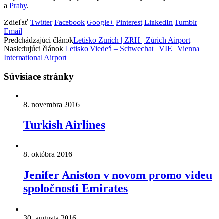
a
Prahy
.
Zdieľať
Twitter
Facebook
Google+
Pinterest
LinkedIn
Tumblr
Email
Predchádzajúci článok
Letisko Zurich | ZRH | Zürich Airport
Nasledujúci článok
Letisko Viedeň – Schwechat | VIE | Vienna
International Airport
Súvisiace stránky
8. novembra 2016
Turkish Airlines
8. októbra 2016
Jenifer Aniston v novom promo videu
spoločnosti Emirates
30. augusta 2016