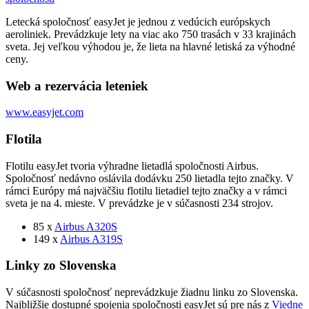
Letecká spoločnosť easyJet je jednou z vedúcich európskych
aeroliniek. Prevádzkuje lety na viac ako 750 trasách v 33 krajinách
sveta. Jej veľkou výhodou je, že lieta na hlavné letiská za výhodné
ceny.
Web a rezervácia leteniek
www.easyjet.com
Flotila
Flotilu easyJet tvoria výhradne lietadlá spoločnosti Airbus.
Spoločnosť nedávno oslávila dodávku 250 lietadla tejto značky. V
rámci Európy má najväčšiu flotilu lietadiel tejto značky a v rámci
sveta je na 4. mieste. V prevádzke je v súčasnosti 234 strojov.
85 x
Airbus A320S
149 x
Airbus A319S
Linky zo Slovenska
V súčasnosti spoločnosť neprevádzkuje žiadnu linku zo Slovenska.
Najbližšie dostupné spojenia spoločnosti easyJet sú pre nás z
Viedne