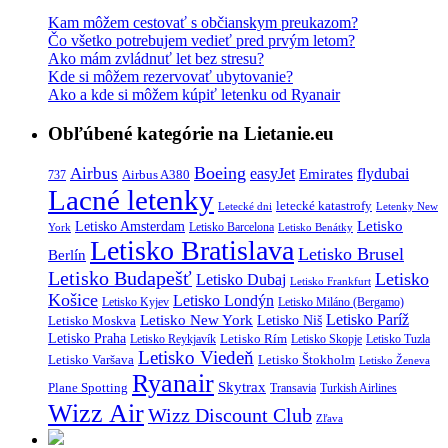
Kam môžem cestovať s občianskym preukazom?
Čo všetko potrebujem vedieť pred prvým letom?
Ako mám zvládnuť let bez stresu?
Kde si môžem rezervovať ubytovanie?
Ako a kde si môžem kúpiť letenku od Ryanair
Obľúbené kategórie na Lietanie.eu
Boeing
Airbus
easyJet
Emirates
flydubai
Airbus A380
737
Lacné letenky
letecké katastrofy
Letecké dni
Letenky New
Letisko
Letisko Amsterdam
Letisko Barcelona
York
Letisko Benátky
Letisko Bratislava
Letisko Brusel
Berlín
Letisko Budapešť
Letisko
Letisko Dubaj
Letisko Frankfurt
Košice
Letisko Londýn
Letisko Kyjev
Letisko Miláno (Bergamo)
Letisko Paríž
Letisko New York
Letisko Moskva
Letisko Niš
Letisko Praha
Letisko Rím
Letisko Reykjavík
Letisko Skopje
Letisko Tuzla
Letisko Viedeň
Letisko Varšava
Letisko Štokholm
Letisko Ženeva
Ryanair
Skytrax
Plane Spotting
Transavia
Turkish Airlines
Wizz Air
Wizz Discount Club
Zľava