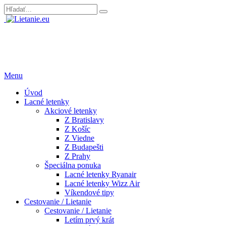
Menu
Úvod
Lacné letenky
Akciové letenky
Z Bratislavy
Z Košíc
Z Viedne
Z Budapešti
Z Prahy
Špeciálna ponuka
Lacné letenky Ryanair
Lacné letenky Wizz Air
Víkendové tipy
Cestovanie / Lietanie
Cestovanie / Lietanie
Letím prvý krát