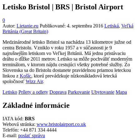
Letisko Bristol | BRS | Bristol Airport
0
Autor:
Lietanie.eu
Publikované:
4. septembra 2016
Letiská
,
Veľká
Británia (Great Britain)
Medzinárodné letisko Bristol sa nachádza 13 kilometrov južne od
centra Bristolu. Vzniklo v roku 1957 a v súčasnosti je 9
najrušnejším letiskom vo Veľkej Británii. Má jednu pristávaciu
dráhu o dĺžke 2011 metrov. Letisko sa môže pochváliť moderným
terminálom, v ktorom nájdu cestujúci všetky potrebné služby. Zo
Slovenska sa do Bristolu dostanete pravidelnou priamou leteckou
linkou z
Košíc
, ktorú prevádzkuje nízkonákladová letecká
spoločnosť
Wizz Air
.
Letisko
Prílety a odlety
Doprava
Parkovanie
Ubytovanie
Mapa
Základné informácie
IATA kód:
BRS
Webová stránka:
www.bristolairport.co.uk
Telefón:
+44 871 334 4444
E-mail:
poslať správu