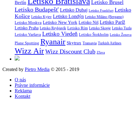
Letisko Bratislava
Letisko Brusel
Berlín
Letisko Budapešť
Letisko
Letisko Dubaj
Letisko Frankfurt
Košice
Letisko Londýn
Letisko Kyjev
Letisko Miláno (Bergamo)
Letisko Paríž
Letisko New York
Letisko Moskva
Letisko Niš
Letisko Praha
Letisko Rím
Letisko Reykjavík
Letisko Skopje
Letisko Tuzla
Letisko Viedeň
Letisko Varšava
Letisko Štokholm
Letisko Ženeva
Ryanair
Skytrax
Plane Spotting
Transavia
Turkish Airlines
Wizz Air
Wizz Discount Club
Zľava
Created by
Pietro Media
© 2015 - 2019
O nás
Právne informácie
Reklama
Kontakt