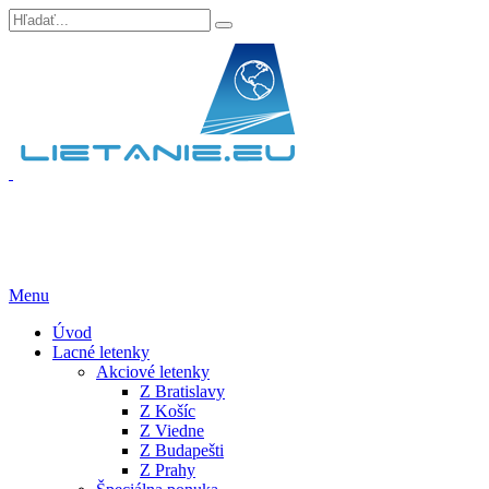
Menu
Úvod
Lacné letenky
Akciové letenky
Z Bratislavy
Z Košíc
Z Viedne
Z Budapešti
Z Prahy