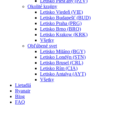
Letisko Piešťany (PZV)
Okolité krajiny
Letisko Viedeň (VIE)
Letisko Budapešť (BUD)
Letisko Praha (PRG)
Letisko Brno (BRQ)
Letisko Krakow (KRK)
Všetky
Obľúbené svet
Letisko Miláno (BGY)
Letisko Londýn (STN)
Letisko Brusel (CRL)
Letisko Rím (CIA)
Letisko Antalya (AYT)
Všetky
Lietadlá
Ryanair
Blog
FAQ