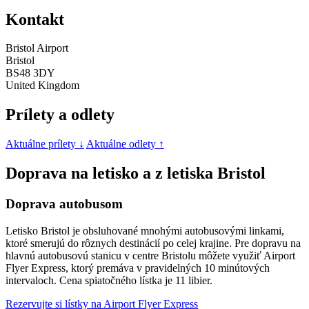
Kontakt
Bristol Airport
Bristol
BS48 3DY
United Kingdom
Prílety a odlety
Aktuálne prílety ↓
Aktuálne odlety ↑
Doprava na letisko a z letiska Bristol
Doprava autobusom
Letisko Bristol je obsluhované mnohými autobusovými linkami,
ktoré smerujú do rôznych destinácií po celej krajine. Pre dopravu na
hlavnú autobusovú stanicu v centre Bristolu môžete využiť Airport
Flyer Express, ktorý premáva v pravidelných 10 minútových
intervaloch. Cena spiatočného lístka je 11 libier.
Rezervujte si lístky na Airport Flyer Express