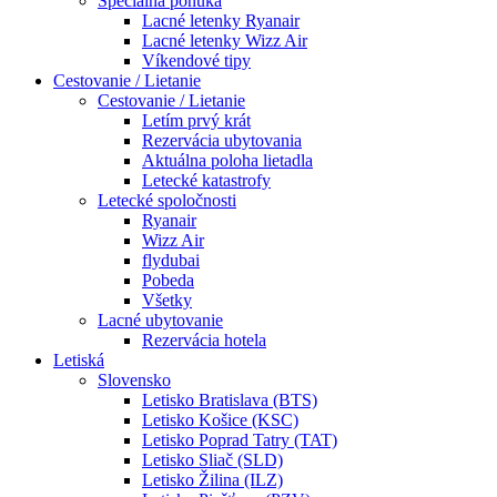
Špeciálna ponuka
Lacné letenky Ryanair
Lacné letenky Wizz Air
Víkendové tipy
Cestovanie / Lietanie
Cestovanie / Lietanie
Letím prvý krát
Rezervácia ubytovania
Aktuálna poloha lietadla
Letecké katastrofy
Letecké spoločnosti
Ryanair
Wizz Air
flydubai
Pobeda
Všetky
Lacné ubytovanie
Rezervácia hotela
Letiská
Slovensko
Letisko Bratislava (BTS)
Letisko Košice (KSC)
Letisko Poprad Tatry (TAT)
Letisko Sliač (SLD)
Letisko Žilina (ILZ)