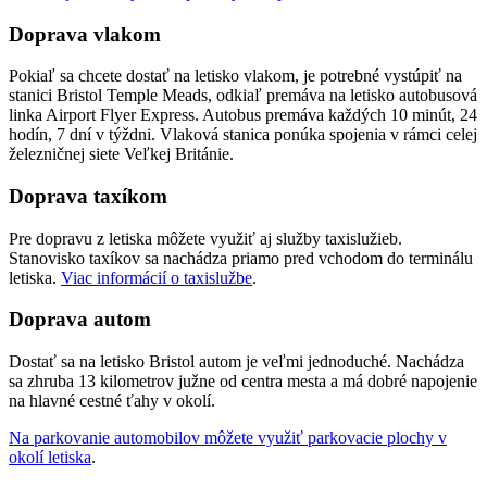
Doprava vlakom
Pokiaľ sa chcete dostať na letisko vlakom, je potrebné vystúpiť na
stanici Bristol Temple Meads, odkiaľ premáva na letisko autobusová
linka Airport Flyer Express. Autobus premáva každých 10 minút, 24
hodín, 7 dní v týždni. Vlaková stanica ponúka spojenia v rámci celej
železničnej siete Veľkej Británie.
Doprava taxíkom
Pre dopravu z letiska môžete využiť aj služby taxislužieb.
Stanovisko taxíkov sa nachádza priamo pred vchodom do terminálu
letiska.
Viac informácií o taxislužbe
.
Doprava autom
Dostať sa na letisko Bristol autom je veľmi jednoduché. Nachádza
sa zhruba 13 kilometrov južne od centra mesta a má dobré napojenie
na hlavné cestné ťahy v okolí.
Na parkovanie automobilov môžete využiť parkovacie plochy v
okolí letiska
.