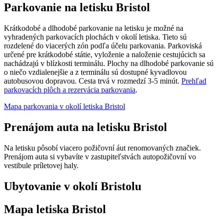
Parkovanie na letisku Bristol
Krátkodobé a dlhodobé parkovanie na letisku je možné na
vyhradených parkovacích plochách v okolí letiska. Tieto sú
rozdelené do viacerých zón podľa účelu parkovania. Parkoviská
určené pre krátkodobé státie, vyloženie a naloženie cestujúcich sa
nachádzajú v blízkosti terminálu. Plochy na dlhodobé parkovanie sú
o niečo vzdialenejšie a z terminálu sú dostupné kyvadlovou
autobusovou dopravou. Cesta trvá v rozmedzí 3-5 minút.
Prehľad
parkovacích plôch a rezervácia parkovania
.
Mapa parkovania v okolí letiska Bristol
Prenájom auta na letisku Bristol
Na letisku pôsobí viacero požičovní áut renomovaných značiek.
Prenájom auta si vybavíte v zastupiteľstvách autopožičovní vo
vestibule príletovej haly.
Ubytovanie v okolí Bristolu
Mapa letiska Bristol