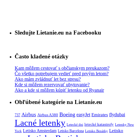
Sledujte Lietanie.eu na Facebooku
Často kladené otázky
Kam môžem cestovať s občianskym preukazom?
Čo všetko potrebujem vedieť pred prvým letom?
Ako mám zvládnuť let bez stresu?
Kde si môžem rezervovať ubytovanie?
Ako a kde si môžem kúpiť letenku od Ryanair
Obľúbené kategórie na Lietanie.eu
Boeing
Airbus
easyJet
Emirates
flydubai
Airbus A380
737
Lacné letenky
letecké katastrofy
Letecké dni
Letenky New
Letisko
Letisko Amsterdam
Letisko Barcelona
York
Letisko Benátky