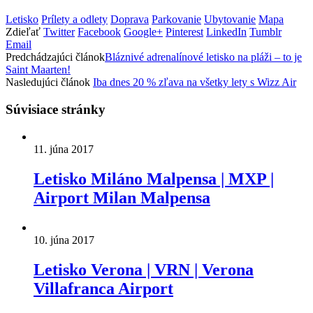
Letisko
Prílety a odlety
Doprava
Parkovanie
Ubytovanie
Mapa
Zdieľať
Twitter
Facebook
Google+
Pinterest
LinkedIn
Tumblr
Email
Predchádzajúci článok
Bláznivé adrenalínové letisko na pláži – to je
Saint Maarten!
Nasledujúci článok
Iba dnes 20 % zľava na všetky lety s Wizz Air
Súvisiace stránky
11. júna 2017
Letisko Miláno Malpensa | MXP |
Airport Milan Malpensa
10. júna 2017
Letisko Verona | VRN | Verona
Villafranca Airport