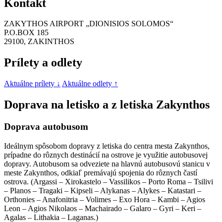
Kontakt
ZAKYTHOS AIRPORT „DIONISIOS SOLOMOS“
P.O.BOX 185
29100, ΖΑΚINTHOS
Prílety a odlety
Aktuálne prílety ↓
Aktuálne odlety ↑
Doprava na letisko a z letiska Zakynthos
Doprava autobusom
Ideálnym spôsobom dopravy z letiska do centra mesta Zakynthos,
prípadne do rôznych destinácií na ostrove je využitie autobusovej
dopravy. Autobusom sa odveziete na hlavnú autobusovú stanicu v
meste Zakynthos, odkiaľ premávajú spojenia do rôznych častí
ostrova. (Argassi – Xirokastelo – Vassilikos – Porto Roma – Tsilivi
– Planos – Tragaki – Kipseli – Alykanas – Alykes – Katastari –
Orthonies – Anafonitria – Volimes – Exo Hora – Kambi – Agios
Leon – Agios Nikolaos – Machairado – Galaro – Gyri – Keri –
Agalas – Lithakia – Laganas.)