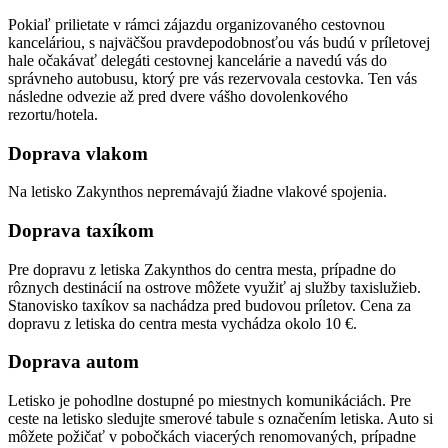
Pokiaľ prilietate v rámci zájazdu organizovaného cestovnou
kanceláriou, s najväčšou pravdepodobnosťou vás budú v príletovej
hale očakávať delegáti cestovnej kancelárie a navedú vás do
správneho autobusu, ktorý pre vás rezervovala cestovka. Ten vás
následne odvezie až pred dvere vášho dovolenkového
rezortu/hotela.
Doprava vlakom
Na letisko Zakynthos nepremávajú žiadne vlakové spojenia.
Doprava taxíkom
Pre dopravu z letiska Zakynthos do centra mesta, prípadne do
rôznych destinácií na ostrove môžete využiť aj služby taxislužieb.
Stanovisko taxíkov sa nachádza pred budovou príletov. Cena za
dopravu z letiska do centra mesta vychádza okolo 10 €.
Doprava autom
Letisko je pohodlne dostupné po miestnych komunikáciách. Pre
ceste na letisko sledujte smerové tabule s označením letiska. Auto si
môžete požičať v pobočkách viacerých renomovaných, prípadne