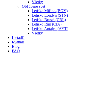
Všetky
Obľúbené svet
Letisko Miláno (BGY)
Letisko Londýn (STN)
Letisko Brusel (CRL)
Letisko Rím (CIA)
Letisko Antalya (AYT)
Všetky
Lietadlá
Ryanair
Blog
FAQ