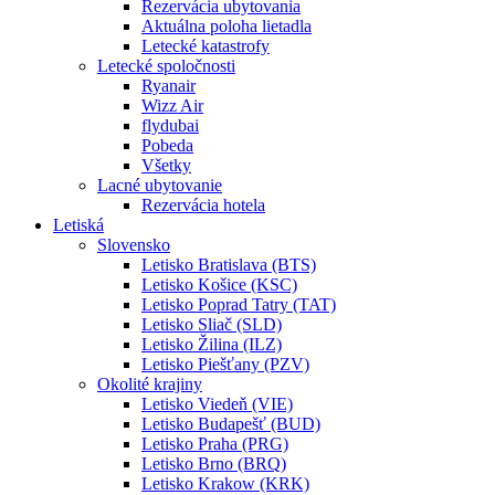
Rezervácia ubytovania
Aktuálna poloha lietadla
Letecké katastrofy
Letecké spoločnosti
Ryanair
Wizz Air
flydubai
Pobeda
Všetky
Lacné ubytovanie
Rezervácia hotela
Letiská
Slovensko
Letisko Bratislava (BTS)
Letisko Košice (KSC)
Letisko Poprad Tatry (TAT)
Letisko Sliač (SLD)
Letisko Žilina (ILZ)
Letisko Piešťany (PZV)
Okolité krajiny
Letisko Viedeň (VIE)
Letisko Budapešť (BUD)
Letisko Praha (PRG)
Letisko Brno (BRQ)
Letisko Krakow (KRK)