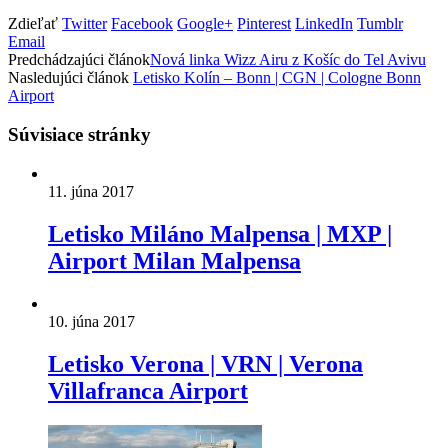
Zdieľať
Twitter
Facebook
Google+
Pinterest
LinkedIn
Tumblr
Email
Predchádzajúci článok
Nová linka Wizz Airu z Košíc do Tel Avivu
Nasledujúci článok
Letisko Kolín – Bonn | CGN | Cologne Bonn
Airport
Súvisiace stránky
11. júna 2017
Letisko Miláno Malpensa | MXP |
Airport Milan Malpensa
10. júna 2017
Letisko Verona | VRN | Verona
Villafranca Airport