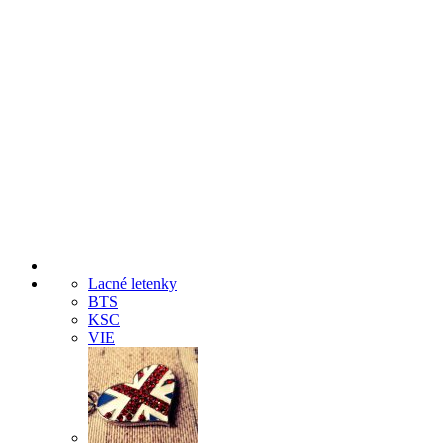
Lacné letenky
BTS
KSC
VIE