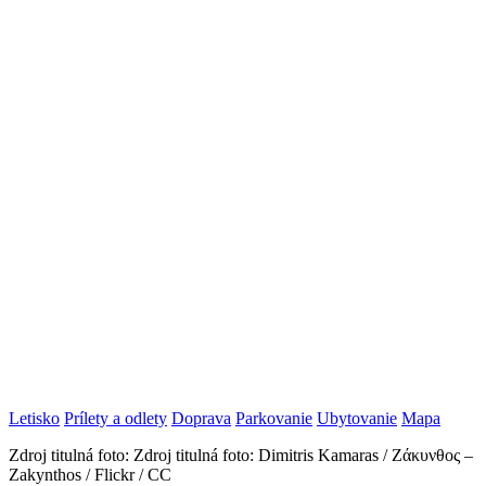
Letisko
Prílety a odlety
Doprava
Parkovanie
Ubytovanie
Mapa
Zdroj titulná foto: Zdroj titulná foto: Dimitris Kamaras / Ζάκυνθος –
Zakynthos / Flickr / CC