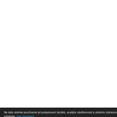
Na tejto stránke používame pri poskytovaní služieb, analýze návštevnosti a obsluhe zobrazo
súhlasíte.
Viac informácií