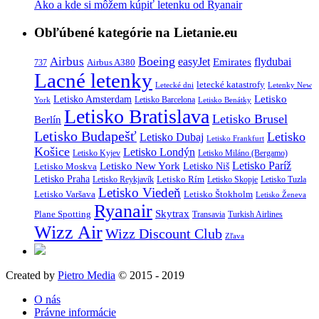
Ako a kde si môžem kúpiť letenku od Ryanair
Obľúbené kategórie na Lietanie.eu
Boeing
Airbus
easyJet
Emirates
flydubai
Airbus A380
737
Lacné letenky
letecké katastrofy
Letecké dni
Letenky New
Letisko
Letisko Amsterdam
Letisko Barcelona
York
Letisko Benátky
Letisko Bratislava
Letisko Brusel
Berlín
Letisko Budapešť
Letisko
Letisko Dubaj
Letisko Frankfurt
Košice
Letisko Londýn
Letisko Kyjev
Letisko Miláno (Bergamo)
Letisko Paríž
Letisko New York
Letisko Moskva
Letisko Niš
Letisko Praha
Letisko Rím
Letisko Reykjavík
Letisko Skopje
Letisko Tuzla
Letisko Viedeň
Letisko Varšava
Letisko Štokholm
Letisko Ženeva
Ryanair
Skytrax
Plane Spotting
Transavia
Turkish Airlines
Wizz Air
Wizz Discount Club
Zľava
Created by
Pietro Media
© 2015 - 2019
O nás
Právne informácie