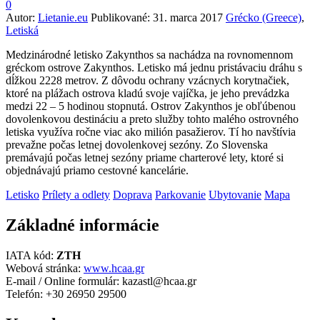
0
Autor:
Lietanie.eu
Publikované:
31. marca 2017
Grécko (Greece)
,
Letiská
Medzinárodné letisko Zakynthos sa nachádza na rovnomennom
gréckom ostrove Zakynthos. Letisko má jednu pristávaciu dráhu s
dĺžkou 2228 metrov. Z dôvodu ochrany vzácnych korytnačiek,
ktoré na plážach ostrova kladú svoje vajíčka, je jeho prevádzka
medzi 22 – 5 hodinou stopnutá. Ostrov Zakynthos je obľúbenou
dovolenkovou destináciu a preto služby tohto malého ostrovného
letiska využíva ročne viac ako milión pasažierov. Tí ho navštívia
prevažne počas letnej dovolenkovej sezóny. Zo Slovenska
premávajú počas letnej sezóny priame charterové lety, ktoré si
objednávajú priamo cestovné kancelárie.
Letisko
Prílety a odlety
Doprava
Parkovanie
Ubytovanie
Mapa
Základné informácie
IATA kód:
ZTH
Webová stránka:
www.hcaa.gr
E-mail / Online formulár: kazastl@hcaa.gr
Telefón: +30 26950 29500