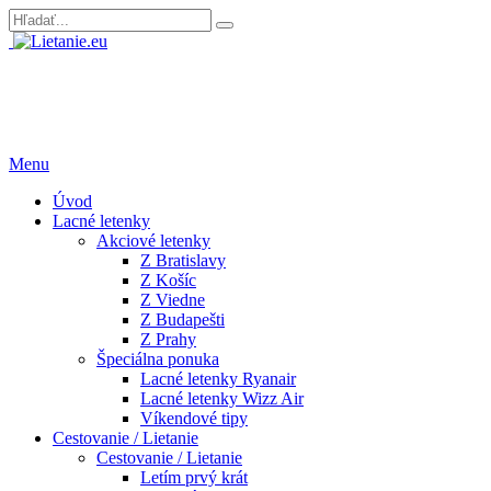
Menu
Úvod
Lacné letenky
Akciové letenky
Z Bratislavy
Z Košíc
Z Viedne
Z Budapešti
Z Prahy
Špeciálna ponuka
Lacné letenky Ryanair
Lacné letenky Wizz Air
Víkendové tipy
Cestovanie / Lietanie
Cestovanie / Lietanie
Letím prvý krát