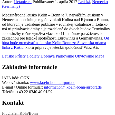
Autor:
Lietanie.eu
Publikované:
1. apríla 2017
Letiská
,
Nemecko
(Germany)
Medzinárodné letisko Kolín – Bonn je 7. najväčším letiskom v
Nemecku a obsluhuje región v okolí Kolína nad Rýnom a Bonnu,
od ktorých je vzdialené približne v rovnakej vzdialenosti. Letisko
má tri pristávacie dráhy a je rozdelené do dvoch budov Terminálov.
Jeho služby ročne využíva viac ako 11 miliónov pasažierov. Je
základňou pre letecké spoločnosti Eurowings a Germanwings.
Od
júna bude premávať na letisko Kolín Bonn zo Slovenska priama
linka z Košíc
, ktorú pripravuje letecká spoločnosť Wizz Air.
Letisko
Prílety a odlety
Doprava
Parkovanie
Ubytovanie
Mapa
Základné informácie
IATA kód:
CGN
Webová stránka:
www.koeln-bonn-airport.de
E-mail / Online formulár:
information@koeln-bonn-airport.de
Telefón: +49 22 0340 40 01/02
Kontakt
Flughafen Köln/Bonn