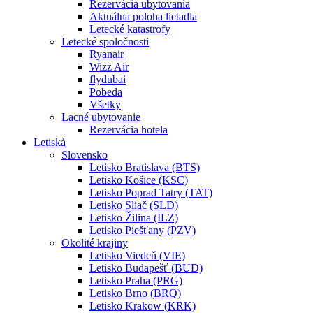
Rezervácia ubytovania
Aktuálna poloha lietadla
Letecké katastrofy
Letecké spoločnosti
Ryanair
Wizz Air
flydubai
Pobeda
Všetky
Lacné ubytovanie
Rezervácia hotela
Letiská
Slovensko
Letisko Bratislava (BTS)
Letisko Košice (KSC)
Letisko Poprad Tatry (TAT)
Letisko Sliač (SLD)
Letisko Žilina (ILZ)
Letisko Piešťany (PZV)
Okolité krajiny
Letisko Viedeň (VIE)
Letisko Budapešť (BUD)
Letisko Praha (PRG)
Letisko Brno (BRQ)
Letisko Krakow (KRK)