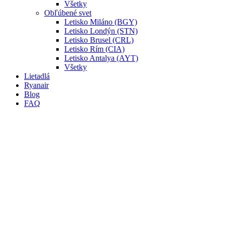
Všetky
Obľúbené svet
Letisko Miláno (BGY)
Letisko Londýn (STN)
Letisko Brusel (CRL)
Letisko Rím (CIA)
Letisko Antalya (AYT)
Všetky
Lietadlá
Ryanair
Blog
FAQ