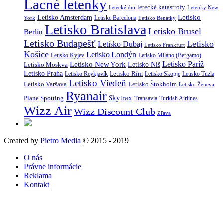
Lacné letenky
letecké katastrofy
Letecké dni
Letenky New
Letisko
Letisko Amsterdam
Letisko Barcelona
York
Letisko Benátky
Letisko Bratislava
Letisko Brusel
Berlín
Letisko Budapešť
Letisko
Letisko Dubaj
Letisko Frankfurt
Košice
Letisko Londýn
Letisko Kyjev
Letisko Miláno (Bergamo)
Letisko Paríž
Letisko New York
Letisko Moskva
Letisko Niš
Letisko Praha
Letisko Rím
Letisko Reykjavík
Letisko Skopje
Letisko Tuzla
Letisko Viedeň
Letisko Varšava
Letisko Štokholm
Letisko Ženeva
Ryanair
Skytrax
Plane Spotting
Transavia
Turkish Airlines
Wizz Air
Wizz Discount Club
Zľava
Created by
Pietro Media
© 2015 - 2019
O nás
Právne informácie
Reklama
Kontakt