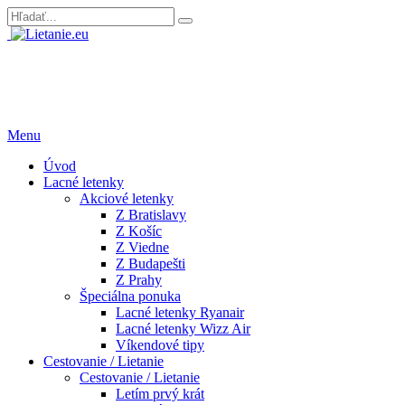
Menu
Úvod
Lacné letenky
Akciové letenky
Z Bratislavy
Z Košíc
Z Viedne
Z Budapešti
Z Prahy
Špeciálna ponuka
Lacné letenky Ryanair
Lacné letenky Wizz Air
Víkendové tipy
Cestovanie / Lietanie
Cestovanie / Lietanie
Letím prvý krát