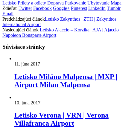
Letisko
Prílety a odlety
Doprava
Parkovanie
Ubytovanie
Mapa
Zdieľať
Twitter
Facebook
Google+
Pinterest
LinkedIn
Tumblr
Email
Predchádzajúci článok
Letisko Zakynthos | ZTH | Zakynthos
International Airport
Nasledujúci článok
Letisko Ajaccio – Korzika | AJA | Ajaccio
Napoleon Bonaparte Airport
Súvisiace stránky
11. júna 2017
Letisko Miláno Malpensa | MXP |
Airport Milan Malpensa
10. júna 2017
Letisko Verona | VRN | Verona
Villafranca Airport