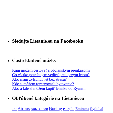
Sledujte Lietanie.eu na Facebooku
Často kladené otázky
Kam môžem cestovať s občianskym preukazom?
Čo všetko potrebujem vedieť pred prvým letom?
Ako mám zvládnuť let bez stresu?
Kde si môžem rezervovať ubytovanie?
Ako a kde si môžem kúpiť letenku od Ryanair
Obľúbené kategórie na Lietanie.eu
Boeing
Airbus
easyJet
Emirates
flydubai
Airbus A380
737