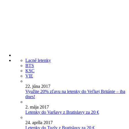
Lacné letenky
BTS
KSC
VIE
22. júna 2017
Využite 20% zľavu na letenky do Veľkej Británie – iba
dnes!
2. mája 2017
Letenky do Varšavy z Bratislavy za 20 €
24. apríla 2017
Letenky do Tuzly z Bratislavy za 20 €