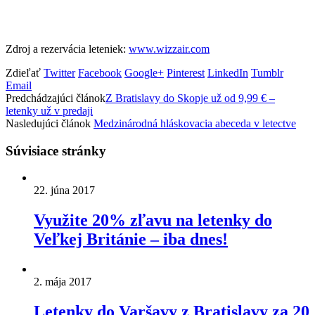
Zdroj a rezervácia leteniek:
www.wizzair.com
Zdieľať
Twitter
Facebook
Google+
Pinterest
LinkedIn
Tumblr
Email
Predchádzajúci článok
Z Bratislavy do Skopje už od 9,99 € –
letenky už v predaji
Nasledujúci článok
Medzinárodná hláskovacia abeceda v letectve
Súvisiace stránky
22. júna 2017
Využite 20% zľavu na letenky do
Veľkej Británie – iba dnes!
2. mája 2017
Letenky do Varšavy z Bratislavy za 20