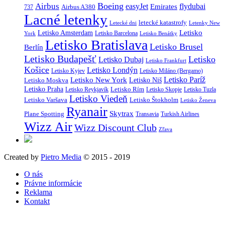
Boeing
Airbus
easyJet
Emirates
flydubai
Airbus A380
737
Lacné letenky
letecké katastrofy
Letecké dni
Letenky New
Letisko
Letisko Amsterdam
Letisko Barcelona
York
Letisko Benátky
Letisko Bratislava
Letisko Brusel
Berlín
Letisko Budapešť
Letisko
Letisko Dubaj
Letisko Frankfurt
Košice
Letisko Londýn
Letisko Kyjev
Letisko Miláno (Bergamo)
Letisko Paríž
Letisko New York
Letisko Moskva
Letisko Niš
Letisko Praha
Letisko Rím
Letisko Reykjavík
Letisko Skopje
Letisko Tuzla
Letisko Viedeň
Letisko Varšava
Letisko Štokholm
Letisko Ženeva
Ryanair
Skytrax
Plane Spotting
Transavia
Turkish Airlines
Wizz Air
Wizz Discount Club
Zľava
Created by
Pietro Media
© 2015 - 2019
O nás
Právne informácie
Reklama
Kontakt