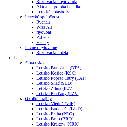
Rezervácia ubytovania
Aktuálna poloha lietadla
Letecké katastrofy
Letecké spoločnosti
Ryanair
Wizz Air
flydubai
Pobeda
Všetky
Lacné ubytovanie
Rezervácia hotela
Letiská
Slovensko
Letisko Bratislava (BTS)
Letisko Košice (KSC)
Letisko Poprad Tatry (TAT)
Letisko Sliač (SLD)
Letisko Žilina (ILZ)
Letisko Piešťany (PZV)
Okolité krajiny
Letisko Viedeň (VIE)
Letisko Budapešť (BUD)
Letisko Praha (PRG)
Letisko Brno (BRQ)
Letisko Krakow (KRK)