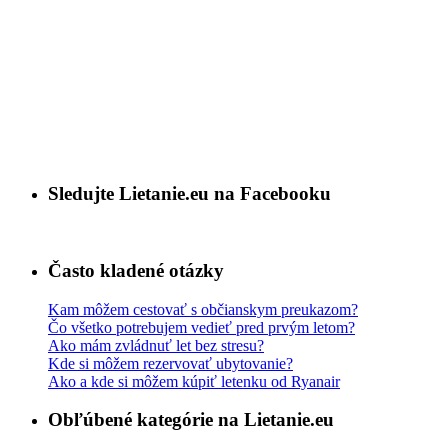
Sledujte Lietanie.eu na Facebooku
Často kladené otázky
Kam môžem cestovať s občianskym preukazom?
Čo všetko potrebujem vedieť pred prvým letom?
Ako mám zvládnuť let bez stresu?
Kde si môžem rezervovať ubytovanie?
Ako a kde si môžem kúpiť letenku od Ryanair
Obľúbené kategórie na Lietanie.eu