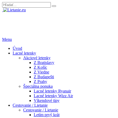
Menu
Úvod
Lacné letenky
Akciové letenky
Z Bratislavy
Z Košíc
Z Viedne
Z Budapešti
Z Prahy
Špeciálna ponuka
Lacné letenky Ryanair
Lacné letenky Wizz Air
Víkendové tipy
Cestovanie / Lietanie
Cestovanie / Lietanie
Letím prvý krát