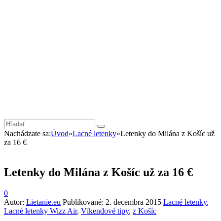
Nachádzate sa:
Úvod
»
Lacné letenky
»
Letenky do Milána z Košíc už
za 16 €
Letenky do Milána z Košíc už za 16 €
0
Autor:
Lietanie.eu
Publikované:
2. decembra 2015
Lacné letenky
,
Lacné letenky Wizz Air
,
Víkendové tipy
,
z Košíc