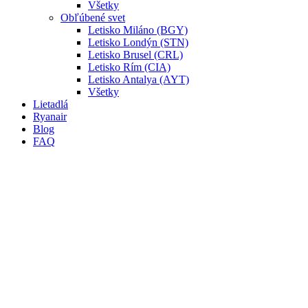
Všetky
Obľúbené svet
Letisko Miláno (BGY)
Letisko Londýn (STN)
Letisko Brusel (CRL)
Letisko Rím (CIA)
Letisko Antalya (AYT)
Všetky
Lietadlá
Ryanair
Blog
FAQ