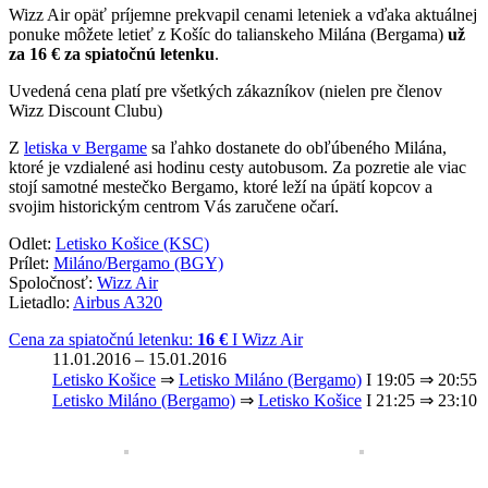
Wizz Air opäť príjemne prekvapil cenami leteniek a vďaka aktuálnej
ponuke môžete letieť z Košíc do talianskeho Milána (Bergama)
už
za 16 € za spiatočnú letenku
.
Uvedená cena platí pre všetkých zákazníkov (nielen pre členov
Wizz Discount Clubu)
Z
letiska v Bergame
sa ľahko dostanete do obľúbeného Milána,
ktoré je vzdialené asi hodinu cesty autobusom. Za pozretie ale viac
stojí samotné mestečko Bergamo, ktoré leží na úpätí kopcov a
svojim historickým centrom Vás zaručene očarí.
Odlet:
Letisko Košice (KSC)
Prílet:
Miláno/Bergamo (BGY)
Spoločnosť:
Wizz Air
Lietadlo:
Airbus A320
Cena za spiatočnú letenku:
16 €
Ι Wizz Air
11.01.2016 – 15.01.2016
Letisko Košice
⇒
Letisko Miláno (Bergamo)
Ι 19:05 ⇒ 20:55
Letisko Miláno (Bergamo)
⇒
Letisko Košice
Ι 21:25 ⇒ 23:10