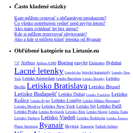
Často kladené otázky
Kam môžem cestovať s občianskym preukazom?
Čo všetko potrebujem vedieť pred prvým letom?
Ako mám zvládnuť let bez stresu?
Kde si môžem rezervovať ubytovanie?
Ako a kde si môžem kúpiť letenku od Ryanair
Obľúbené kategórie na Lietanie.eu
Boeing
Airbus
easyJet
Emirates
flydubai
Airbus A380
737
Lacné letenky
letecké katastrofy
Letecké dni
Letenky New
Letisko
Letisko Amsterdam
Letisko Barcelona
York
Letisko Benátky
Letisko Bratislava
Letisko Brusel
Berlín
Letisko Budapešť
Letisko
Letisko Dubaj
Letisko Frankfurt
Košice
Letisko Londýn
Letisko Kyjev
Letisko Miláno (Bergamo)
Letisko Paríž
Letisko New York
Letisko Moskva
Letisko Niš
Letisko Praha
Letisko Rím
Letisko Reykjavík
Letisko Skopje
Letisko Tuzla
Letisko Viedeň
Letisko Varšava
Letisko Štokholm
Letisko Ženeva
Ryanair
Skytrax
Plane Spotting
Transavia
Turkish Airlines