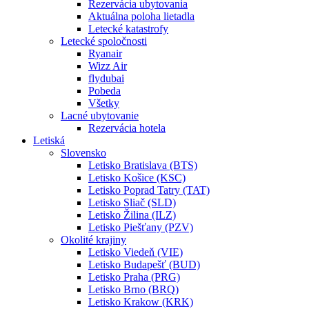
Rezervácia ubytovania
Aktuálna poloha lietadla
Letecké katastrofy
Letecké spoločnosti
Ryanair
Wizz Air
flydubai
Pobeda
Všetky
Lacné ubytovanie
Rezervácia hotela
Letiská
Slovensko
Letisko Bratislava (BTS)
Letisko Košice (KSC)
Letisko Poprad Tatry (TAT)
Letisko Sliač (SLD)
Letisko Žilina (ILZ)
Letisko Piešťany (PZV)
Okolité krajiny
Letisko Viedeň (VIE)
Letisko Budapešť (BUD)
Letisko Praha (PRG)
Letisko Brno (BRQ)
Letisko Krakow (KRK)