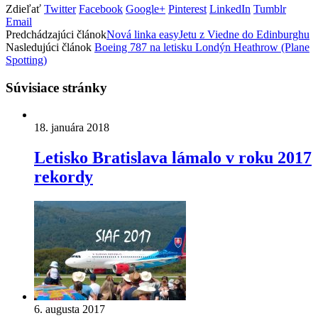
Zdieľať
Twitter
Facebook
Google+
Pinterest
LinkedIn
Tumblr
Email
Predchádzajúci článok
Nová linka easyJetu z Viedne do Edinburghu
Nasledujúci článok
Boeing 787 na letisku Londýn Heathrow (Plane
Spotting)
Súvisiace stránky
18. januára 2018
Letisko Bratislava lámalo v roku 2017
rekordy
6. augusta 2017