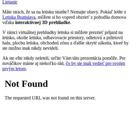
Lietanie
Máte strach, že sa na letisku stratíte? Nemajte obavy. Pokiaľ letíte z
Letiska Bratislava
, môžete si ho vopred obzrieť z pohodlia domova
vďaka
interaktívnej 3D prehliadke
.
V rámci virtuálnej prehliadky letiska si môžete prezrieť príjazd na
letisko, okolie letiska, odbavovacie priestory, odletovú a príletovú
halu, plochu letiska, obchodnú zónu a ďalšie skryté zákutia, ktoré by
ste možno inak nikdy nevideli.
Ak ste ešte nikdy neleteli, určite Vám táto prezentácia pomôže. Pre
nováčikov máme aj niekoľko rád,
čo by ste mali vedieť pre svojim
prvým letom
.