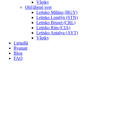
Všetky
Obľúbené svet
Letisko Miláno (BGY)
Letisko Londýn (STN)
Letisko Brusel (CRL)
Letisko Rím (CIA)
Letisko Antalya (AYT)
Všetky
Lietadlá
Ryanair
Blog
FAQ