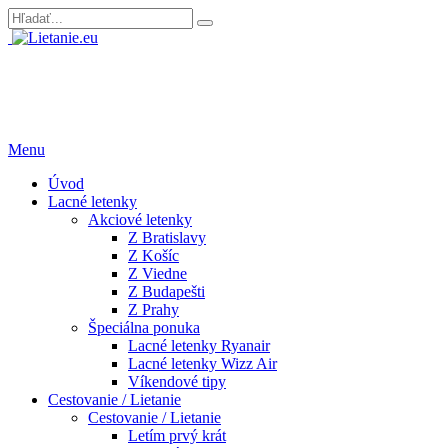
Menu
Úvod
Lacné letenky
Akciové letenky
Z Bratislavy
Z Košíc
Z Viedne
Z Budapešti
Z Prahy
Špeciálna ponuka
Lacné letenky Ryanair
Lacné letenky Wizz Air
Víkendové tipy
Cestovanie / Lietanie
Cestovanie / Lietanie
Letím prvý krát