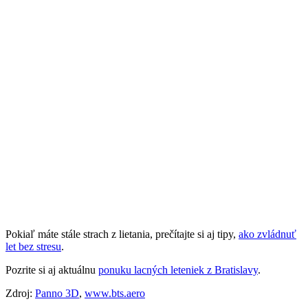
Pokiaľ máte stále strach z lietania, prečítajte si aj tipy,
ako zvládnuť
let bez stresu
.
Pozrite si aj aktuálnu
ponuku lacných leteniek z Bratislavy
.
Zdroj:
Panno 3D
,
www.bts.aero