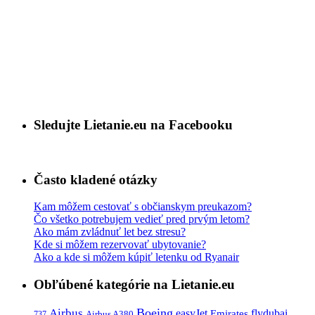
Sledujte Lietanie.eu na Facebooku
Často kladené otázky
Kam môžem cestovať s občianskym preukazom?
Čo všetko potrebujem vedieť pred prvým letom?
Ako mám zvládnuť let bez stresu?
Kde si môžem rezervovať ubytovanie?
Ako a kde si môžem kúpiť letenku od Ryanair
Obľúbené kategórie na Lietanie.eu
Boeing
Airbus
easyJet
Emirates
flydubai
Airbus A380
737