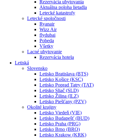
Rezervácia ubytovania
Aktuálna poloha lietadla
Letecké katastrofy
Letecké spoločnosti
Ryanair
Wizz Air
flydubai
Pobeda
Všetky
Lacné ubytovanie
Rezervácia hotela
Letiská
Slovensko
Letisko Bratislava (BTS)
Letisko Košice (KSC)
Letisko Poprad Tatry (TAT)
Letisko Sliač (SLD)
Letisko Žilina (ILZ)
Letisko Piešťany (PZV)
Okolité krajiny
Letisko Viedeň (VIE)
Letisko Budapešť (BUD)
Letisko Praha (PRG)
Letisko Brno (BRQ)
Letisko Krakow (KRK)