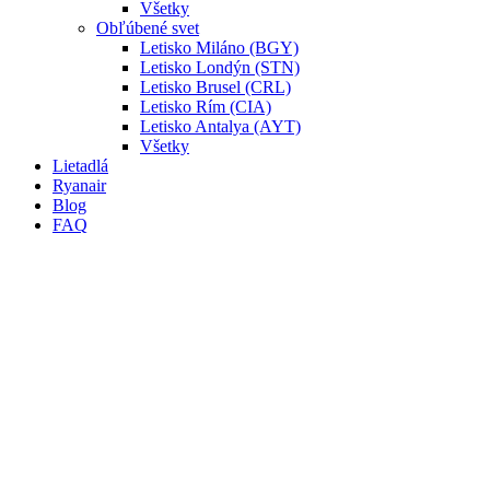
Všetky
Obľúbené svet
Letisko Miláno (BGY)
Letisko Londýn (STN)
Letisko Brusel (CRL)
Letisko Rím (CIA)
Letisko Antalya (AYT)
Všetky
Lietadlá
Ryanair
Blog
FAQ