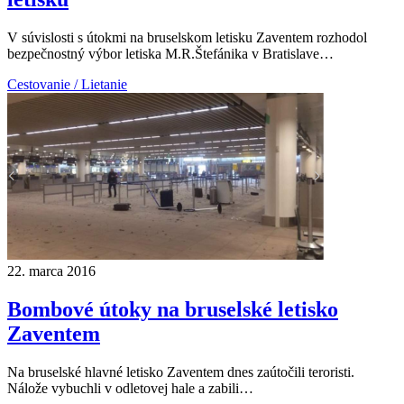
V súvislosti s útokmi na bruselskom letisku Zaventem rozhodol
bezpečnostný výbor letiska M.R.Štefánika v Bratislave…
Cestovanie / Lietanie
22. marca 2016
Bombové útoky na bruselské letisko
Zaventem
Na bruselské hlavné letisko Zaventem dnes zaútočili teroristi.
Nálože vybuchli v odletovej hale a zabili…