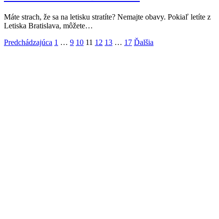
Máte strach, že sa na letisku stratíte? Nemajte obavy. Pokiaľ letíte z
Letiska Bratislava, môžete…
Predchádzajúca
1
…
9
10
11
12
13
…
17
Ďalšia