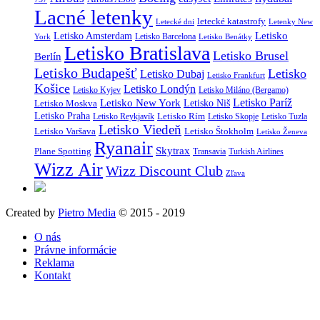
Lacné letenky
letecké katastrofy
Letecké dni
Letenky New
Letisko
Letisko Amsterdam
Letisko Barcelona
York
Letisko Benátky
Letisko Bratislava
Letisko Brusel
Berlín
Letisko Budapešť
Letisko
Letisko Dubaj
Letisko Frankfurt
Košice
Letisko Londýn
Letisko Kyjev
Letisko Miláno (Bergamo)
Letisko Paríž
Letisko New York
Letisko Moskva
Letisko Niš
Letisko Praha
Letisko Rím
Letisko Reykjavík
Letisko Skopje
Letisko Tuzla
Letisko Viedeň
Letisko Varšava
Letisko Štokholm
Letisko Ženeva
Ryanair
Skytrax
Plane Spotting
Transavia
Turkish Airlines
Wizz Air
Wizz Discount Club
Zľava
Created by
Pietro Media
© 2015 - 2019
O nás
Právne informácie
Reklama
Kontakt