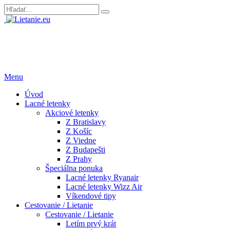
Menu
Úvod
Lacné letenky
Akciové letenky
Z Bratislavy
Z Košíc
Z Viedne
Z Budapešti
Z Prahy
Špeciálna ponuka
Lacné letenky Ryanair
Lacné letenky Wizz Air
Víkendové tipy
Cestovanie / Lietanie
Cestovanie / Lietanie
Letím prvý krát