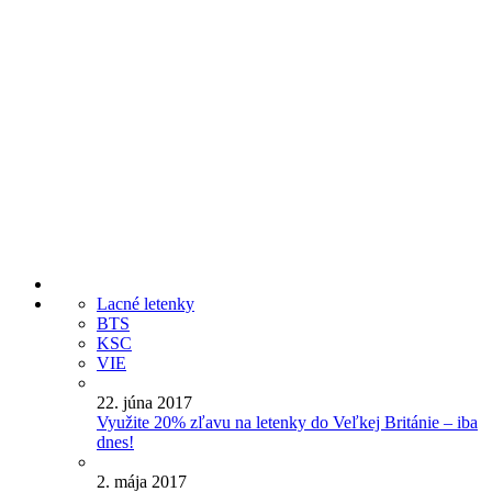
Lacné letenky
BTS
KSC
VIE
22. júna 2017
Využite 20% zľavu na letenky do Veľkej Británie – iba
dnes!
2. mája 2017