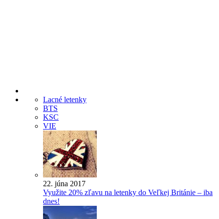
Lacné letenky
BTS
KSC
VIE
22. júna 2017
Využite 20% zľavu na letenky do Veľkej Británie – iba
dnes!