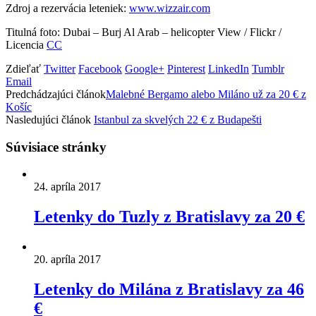
Zdroj a rezervácia leteniek:
www.wizzair.com
Titulná foto: Dubai – Burj Al Arab – helicopter View / Flickr /
Licencia
CC
Zdieľať
Twitter
Facebook
Google+
Pinterest
LinkedIn
Tumblr
Email
Predchádzajúci článok
Malebné Bergamo alebo Miláno už za 20 € z
Košíc
Nasledujúci článok
Istanbul za skvelých 22 € z Budapešti
Súvisiace stránky
24. apríla 2017
Letenky do Tuzly z Bratislavy za 20 €
20. apríla 2017
Letenky do Milána z Bratislavy za 46
€