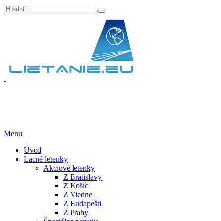
Menu
Úvod
Lacné letenky
Akciové letenky
Z Bratislavy
Z Košíc
Z Viedne
Z Budapešti
Z Prahy