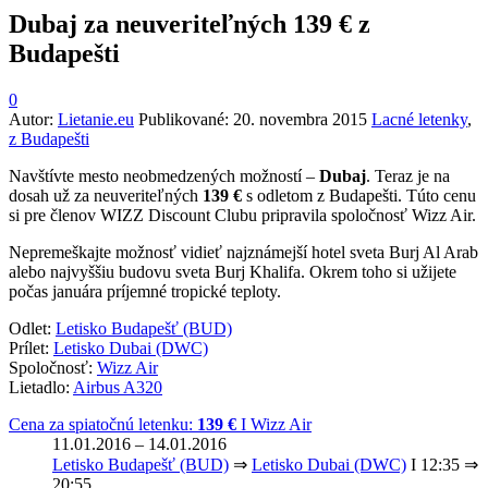
Dubaj za neuveriteľných 139 € z
Budapešti
0
Autor:
Lietanie.eu
Publikované:
20. novembra 2015
Lacné letenky
,
z Budapešti
Navštívte mesto neobmedzených možností –
Dubaj
. Teraz je na
dosah už za neuveriteľných
139 €
s odletom z Budapešti. Túto cenu
si pre členov WIZZ Discount Clubu pripravila spoločnosť Wizz Air.
Nepremeškajte možnosť vidieť najznámejší hotel sveta Burj Al Arab
alebo najvyššiu budovu sveta Burj Khalifa. Okrem toho si užijete
počas januára príjemné tropické teploty.
Odlet:
Letisko Budapešť (BUD)
Prílet:
Letisko Dubai (DWC)
Spoločnosť:
Wizz Air
Lietadlo:
Airbus A320
Cena za spiatočnú letenku:
139 €
Ι Wizz Air
11.01.2016 – 14.01.2016
Letisko Budapešť (BUD)
⇒
Letisko Dubai (DWC)
Ι 12:35 ⇒
20:55