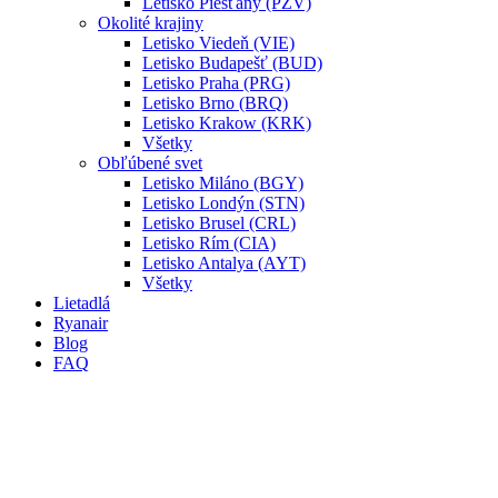
Letisko Piešťany (PZV)
Okolité krajiny
Letisko Viedeň (VIE)
Letisko Budapešť (BUD)
Letisko Praha (PRG)
Letisko Brno (BRQ)
Letisko Krakow (KRK)
Všetky
Obľúbené svet
Letisko Miláno (BGY)
Letisko Londýn (STN)
Letisko Brusel (CRL)
Letisko Rím (CIA)
Letisko Antalya (AYT)
Všetky
Lietadlá
Ryanair
Blog
FAQ