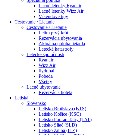
Špeciálna ponuka
Lacné letenky Ryanair
Lacné letenky Wizz Air
Víkendové tipy
Cestovanie / Lietanie
Cestovanie / Lietanie
Letím prvý krát
Rezervácia ubytovania
Aktuálna poloha lietadla
Letecké katastrofy
Letecké spoločnosti
Ryanair
Wizz Air
flydubai
Pobeda
Všetky
Lacné ubytovanie
Rezervácia hotela
Letiská
Slovensko
Letisko Bratislava (BTS)
Letisko Košice (KSC)
Letisko Poprad Tatry (TAT)
Letisko Sliač (SLD)
Letisko Žilina (ILZ)