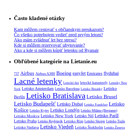
Často kladené otázky
Kam môžem cestovať s občianskym preukazom?
Čo všetko potrebujem vedieť pred prvým letom?
Ako mám zvládnuť let bez stresu?
Kde si môžem rezervovať ubytovanie?
Ako a kde si môžem kúpiť letenku od Ryanair
Obľúbené kategórie na Lietanie.eu
Boeing
Airbus
easyJet
Emirates
flydubai
Airbus A380
737
Lacné letenky
letecké katastrofy
Letecké dni
Letenky New
Letisko
Letisko Amsterdam
Letisko Barcelona
York
Letisko Benátky
Letisko Bratislava
Letisko Brusel
Berlín
Letisko Budapešť
Letisko
Letisko Dubaj
Letisko Frankfurt
Košice
Letisko Londýn
Letisko Kyjev
Letisko Miláno (Bergamo)
Letisko Paríž
Letisko New York
Letisko Moskva
Letisko Niš
Letisko Praha
Letisko Rím
Letisko Reykjavík
Letisko Skopje
Letisko Tuzla
Letisko Viedeň
Letisko Varšava
Letisko Štokholm
Letisko Ženeva