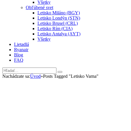
Všetky
Obľúbené svet
Letisko Miláno (BGY)
Letisko Londýn (STN)
Letisko Brusel (CRL)
Letisko Rím (CIA)
Letisko Antalya (AYT)
Všetky
Lietadlá
Ryanair
Blog
FAQ
Nachádzate sa:
Úvod
»
Posts Tagged "Letisko Varna"