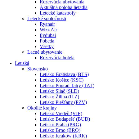
Rezervácia ubytovania
Aktuálna poloha lietadla
Letecké katastrofy
Letecké spoločnosti
Ryanair
Wizz Air
flydubai
Pobeda
Všetky
Lacné ubytovanie
Rezervácia hotela
Letiská
Slovensko
Letisko Bratislava (BTS)
Letisko Košice (KSC)
Letisko Poprad Tatry (TAT)
Letisko Sliač (SLD)
Letisko Žilina (ILZ)
Letisko Piešťany (PZV)
Okolité krajiny
Letisko Viedeň (VIE)
Letisko Budapešť (BUD)
Letisko Praha (PRG)
Letisko Brno (BRQ)
Letisko Krakow (KRK)