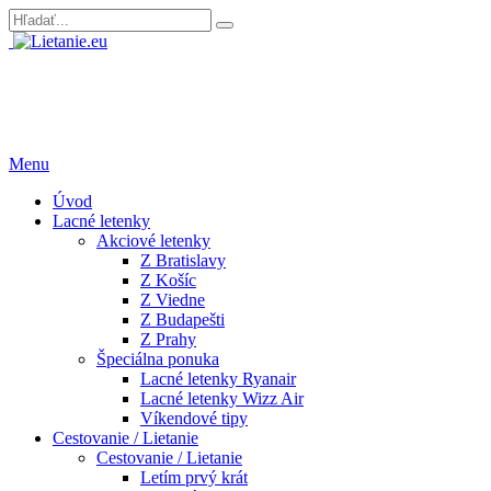
Menu
Úvod
Lacné letenky
Akciové letenky
Z Bratislavy
Z Košíc
Z Viedne
Z Budapešti
Z Prahy
Špeciálna ponuka
Lacné letenky Ryanair
Lacné letenky Wizz Air
Víkendové tipy
Cestovanie / Lietanie
Cestovanie / Lietanie
Letím prvý krát