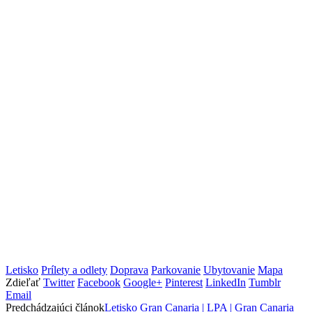
Letisko
Prílety a odlety
Doprava
Parkovanie
Ubytovanie
Mapa
Zdieľať
Twitter
Facebook
Google+
Pinterest
LinkedIn
Tumblr
Email
Predchádzajúci článok
Letisko Gran Canaria | LPA | Gran Canaria