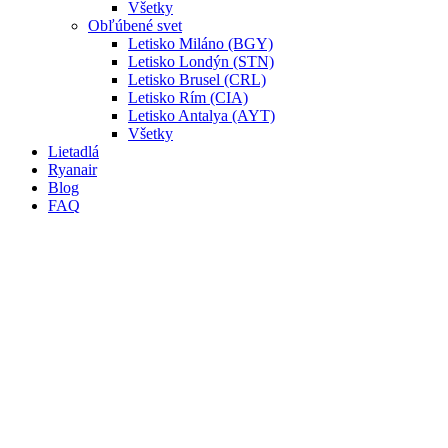
Všetky
Obľúbené svet
Letisko Miláno (BGY)
Letisko Londýn (STN)
Letisko Brusel (CRL)
Letisko Rím (CIA)
Letisko Antalya (AYT)
Všetky
Lietadlá
Ryanair
Blog
FAQ