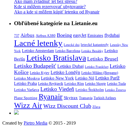
Ako mám zvládnuť let bez stresu?
Kde si môžem rezervovať ubytovanie?
Ako a kde si môžem kúpiť letenku od Ryanair
Obľúbené kategórie na Lietanie.eu
Boeing
Airbus
easyJet
Emirates
flydubai
Airbus A380
737
Lacné letenky
letecké katastrofy
Letecké dni
Letenky New
Letisko
Letisko Amsterdam
Letisko Barcelona
York
Letisko Benátky
Letisko Bratislava
Letisko Brusel
Berlín
Letisko Budapešť
Letisko
Letisko Dubaj
Letisko Frankfurt
Košice
Letisko Londýn
Letisko Kyjev
Letisko Miláno (Bergamo)
Letisko Paríž
Letisko New York
Letisko Moskva
Letisko Niš
Letisko Praha
Letisko Rím
Letisko Reykjavík
Letisko Skopje
Letisko Tuzla
Letisko Viedeň
Letisko Varšava
Letisko Štokholm
Letisko Ženeva
Ryanair
Skytrax
Plane Spotting
Transavia
Turkish Airlines
Wizz Air
Wizz Discount Club
Zľava
Created by
Pietro Media
© 2015 - 2019