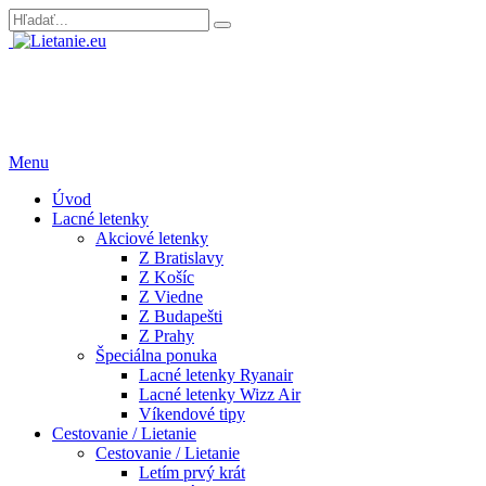
Menu
Úvod
Lacné letenky
Akciové letenky
Z Bratislavy
Z Košíc
Z Viedne
Z Budapešti
Z Prahy
Špeciálna ponuka
Lacné letenky Ryanair
Lacné letenky Wizz Air
Víkendové tipy
Cestovanie / Lietanie
Cestovanie / Lietanie
Letím prvý krát