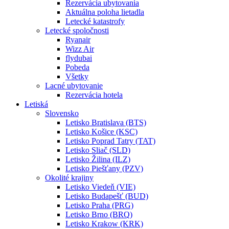
Rezervácia ubytovania
Aktuálna poloha lietadla
Letecké katastrofy
Letecké spoločnosti
Ryanair
Wizz Air
flydubai
Pobeda
Všetky
Lacné ubytovanie
Rezervácia hotela
Letiská
Slovensko
Letisko Bratislava (BTS)
Letisko Košice (KSC)
Letisko Poprad Tatry (TAT)
Letisko Sliač (SLD)
Letisko Žilina (ILZ)
Letisko Piešťany (PZV)
Okolité krajiny
Letisko Viedeň (VIE)
Letisko Budapešť (BUD)
Letisko Praha (PRG)
Letisko Brno (BRQ)
Letisko Krakow (KRK)