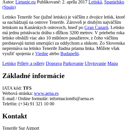
Autor:
Lietanie.eu
Publikované:
2. apríla 2017
Letiská
,
Španielsko
(Spain)
Letisko Tenerife Sur (južné letisko) je väčším z dvojice letísk, ktoré
sa nachádzajú na ostrove Tenerife. Zároveň je druhým najväčším
letiskom na Kanárskych ostrovoch, hneď po
Gran Canarii
. Letisko
má jednu pristávaciu dráhu s dĺžkou 3200 metrov. V priebehu roka
letisko obslúži viac ako 10 miliónov pasažierov, z čoho väčšinu
predstavujú turisti smerujúci za oddychom a slnkom. Zo Slovenska
nepremáva na letisko Tenerife žiadna priama linka. Môžete však
využiť spojenia z
Viedne
alebo
Budapešti
.
Letisko
Prílety a odlety
Doprava
Parkovanie
Ubytovanie
Mapa
Základné informácie
IATA kód:
TFS
Webová stránka:
www.aena.es
E-mail / Online formulár: informaciontfs@aena.es
Telefón: (+34) 91 321 10 00
Kontakt
Tenerife Sur Airport