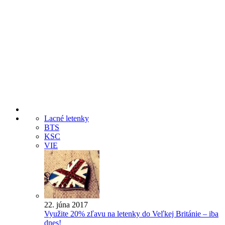
Lacné letenky
BTS
KSC
VIE
22. júna 2017
Využite 20% zľavu na letenky do Veľkej Británie – iba
dnes!