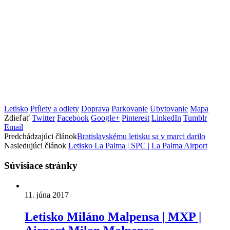
Letisko
Prílety a odlety
Doprava
Parkovanie
Ubytovanie
Mapa
Zdieľať
Twitter
Facebook
Google+
Pinterest
LinkedIn
Tumblr
Email
Predchádzajúci článok
Bratislavskému letisku sa v marci darilo
Nasledujúci článok
Letisko La Palma | SPC | La Palma Airport
Súvisiace stránky
11. júna 2017
Letisko Miláno Malpensa | MXP |