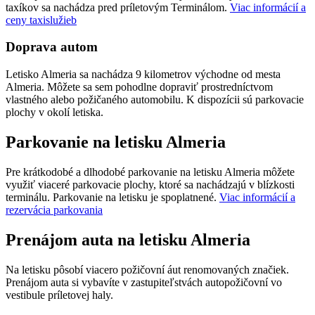
taxíkov sa nachádza pred príletovým Terminálom.
Viac informácií a
ceny taxislužieb
Doprava autom
Letisko Almeria sa nachádza 9 kilometrov východne od mesta
Almeria. Môžete sa sem pohodlne dopraviť prostredníctvom
vlastného alebo požičaného automobilu. K dispozícii sú parkovacie
plochy v okolí letiska.
Parkovanie na letisku Almeria
Pre krátkodobé a dlhodobé parkovanie na letisku Almeria môžete
využiť viaceré parkovacie plochy, ktoré sa nachádzajú v blízkosti
terminálu. Parkovanie na letisku je spoplatnené.
Viac informácií a
rezervácia parkovania
Prenájom auta na letisku Almeria
Na letisku pôsobí viacero požičovní áut renomovaných značiek.
Prenájom auta si vybavíte v zastupiteľstvách autopožičovní vo
vestibule príletovej haly.