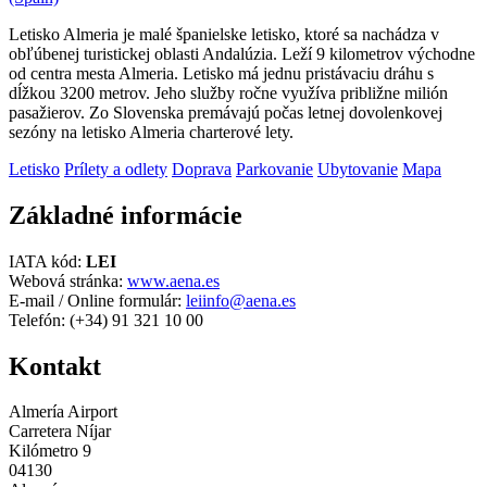
Letisko Almeria je malé španielske letisko, ktoré sa nachádza v
obľúbenej turistickej oblasti Andalúzia. Leží 9 kilometrov východne
od centra mesta Almeria. Letisko má jednu pristávaciu dráhu s
dĺžkou 3200 metrov. Jeho služby ročne využíva približne milión
pasažierov. Zo Slovenska premávajú počas letnej dovolenkovej
sezóny na letisko Almeria charterové lety.
Letisko
Prílety a odlety
Doprava
Parkovanie
Ubytovanie
Mapa
Základné informácie
IATA kód:
LEI
Webová stránka:
www.aena.es
E-mail / Online formulár:
leiinfo@aena.es
Telefón: (+34) 91 321 10 00
Kontakt
Almería Airport
Carretera Níjar
Kilómetro 9
04130