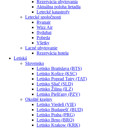
Rezervácia ubytovania
Aktuálna poloha lietadla
Letecké katastrofy
Letecké spoločnosti
Ryanair
Wizz Air
flydubai
Pobeda
Všetky
Lacné ubytovanie
Rezervácia hotela
Letiská
Slovensko
Letisko Bratislava (BTS)
Letisko Košice (KSC)
Letisko Poprad Tatry (TAT)
Letisko Sliač (SLD)
Letisko Žilina (ILZ)
Letisko Piešťany (PZV)
Okolité krajiny
Letisko Viedeň (VIE)
Letisko Budapešť (BUD)
Letisko Praha (PRG)
Letisko Brno (BRQ)
Letisko Krakow (KRK)