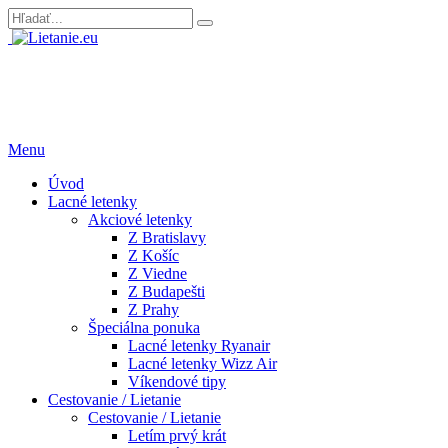
Menu
Úvod
Lacné letenky
Akciové letenky
Z Bratislavy
Z Košíc
Z Viedne
Z Budapešti
Z Prahy
Špeciálna ponuka
Lacné letenky Ryanair
Lacné letenky Wizz Air
Víkendové tipy
Cestovanie / Lietanie
Cestovanie / Lietanie
Letím prvý krát