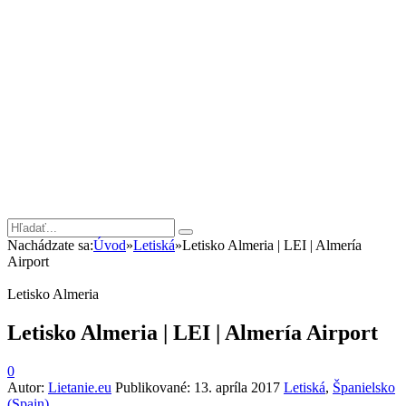
Nachádzate sa:
Úvod
»
Letiská
»
Letisko Almeria | LEI | Almería
Airport
Letisko Almeria
Letisko Almeria | LEI | Almería Airport
0
Autor:
Lietanie.eu
Publikované:
13. apríla 2017
Letiská
,
Španielsko
(Spain)