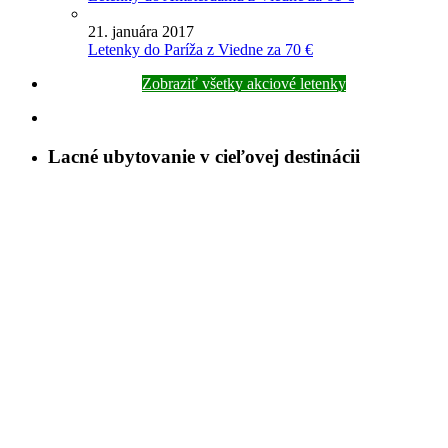
21. januára 2017
Letenky do Paríža z Viedne za 70 €
Zobraziť všetky akciové letenky
Lacné ubytovanie v cieľovej destinácii