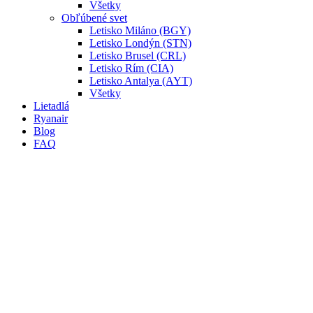
Všetky
Obľúbené svet
Letisko Miláno (BGY)
Letisko Londýn (STN)
Letisko Brusel (CRL)
Letisko Rím (CIA)
Letisko Antalya (AYT)
Všetky
Lietadlá
Ryanair
Blog
FAQ