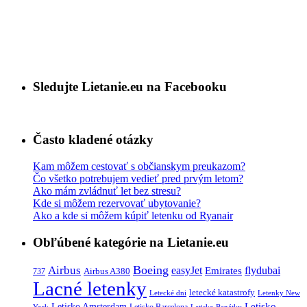
Sledujte Lietanie.eu na Facebooku
Často kladené otázky
Kam môžem cestovať s občianskym preukazom?
Čo všetko potrebujem vedieť pred prvým letom?
Ako mám zvládnuť let bez stresu?
Kde si môžem rezervovať ubytovanie?
Ako a kde si môžem kúpiť letenku od Ryanair
Obľúbené kategórie na Lietanie.eu
Boeing
Airbus
easyJet
Emirates
flydubai
Airbus A380
737
Lacné letenky
letecké katastrofy
Letecké dni
Letenky New
Letisko
Letisko Amsterdam
Letisko Barcelona