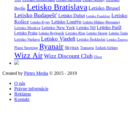
York
Letisko Benátky
Letisko Bratislava
Letisko Brusel
Berlín
Letisko Budapešť
Letisko
Letisko Dubaj
Letisko Frankfurt
Košice
Letisko Londýn
Letisko Kyjev
Letisko Miláno (Bergamo)
Letisko Paríž
Letisko New York
Letisko Moskva
Letisko Niš
Letisko Praha
Letisko Rím
Letisko Reykjavík
Letisko Skopje
Letisko Tuzla
Letisko Viedeň
Letisko Varšava
Letisko Štokholm
Letisko Ženeva
Ryanair
Skytrax
Plane Spotting
Transavia
Turkish Airlines
Wizz Air
Wizz Discount Club
Zľava
Created by
Pietro Media
© 2015 - 2019
O nás
Právne informácie
Reklama
Kontakt