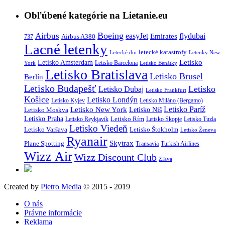
Obľúbené kategórie na Lietanie.eu
Boeing
Airbus
easyJet
Emirates
flydubai
Airbus A380
737
Lacné letenky
letecké katastrofy
Letecké dni
Letenky New
Letisko
Letisko Amsterdam
Letisko Barcelona
York
Letisko Benátky
Letisko Bratislava
Letisko Brusel
Berlín
Letisko Budapešť
Letisko
Letisko Dubaj
Letisko Frankfurt
Košice
Letisko Londýn
Letisko Kyjev
Letisko Miláno (Bergamo)
Letisko Paríž
Letisko New York
Letisko Moskva
Letisko Niš
Letisko Praha
Letisko Rím
Letisko Reykjavík
Letisko Skopje
Letisko Tuzla
Letisko Viedeň
Letisko Varšava
Letisko Štokholm
Letisko Ženeva
Ryanair
Skytrax
Plane Spotting
Transavia
Turkish Airlines
Wizz Air
Wizz Discount Club
Zľava
Created by
Pietro Media
© 2015 - 2019
O nás
Právne informácie
Reklama