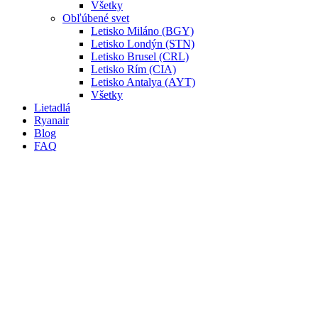
Všetky
Obľúbené svet
Letisko Miláno (BGY)
Letisko Londýn (STN)
Letisko Brusel (CRL)
Letisko Rím (CIA)
Letisko Antalya (AYT)
Všetky
Lietadlá
Ryanair
Blog
FAQ