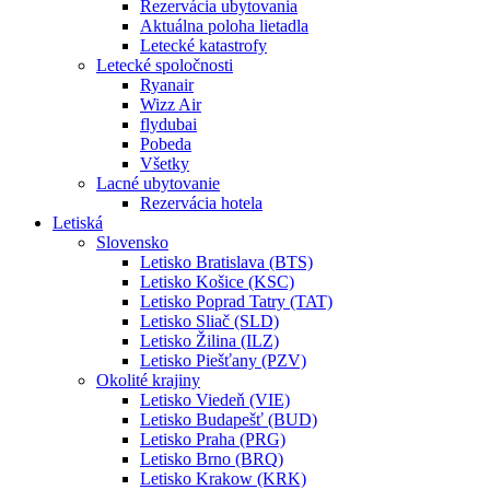
Rezervácia ubytovania
Aktuálna poloha lietadla
Letecké katastrofy
Letecké spoločnosti
Ryanair
Wizz Air
flydubai
Pobeda
Všetky
Lacné ubytovanie
Rezervácia hotela
Letiská
Slovensko
Letisko Bratislava (BTS)
Letisko Košice (KSC)
Letisko Poprad Tatry (TAT)
Letisko Sliač (SLD)
Letisko Žilina (ILZ)
Letisko Piešťany (PZV)
Okolité krajiny
Letisko Viedeň (VIE)
Letisko Budapešť (BUD)
Letisko Praha (PRG)
Letisko Brno (BRQ)
Letisko Krakow (KRK)