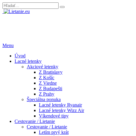
Menu
Úvod
Lacné letenky
Akciové letenky
Z Bratislavy
Z Košíc
Z Viedne
Z Budapešti
Z Prahy
Špeciálna ponuka
Lacné letenky Ryanair
Lacné letenky Wizz Air
Víkendové tipy
Cestovanie / Lietanie
Cestovanie / Lietanie
Letím prvý krát