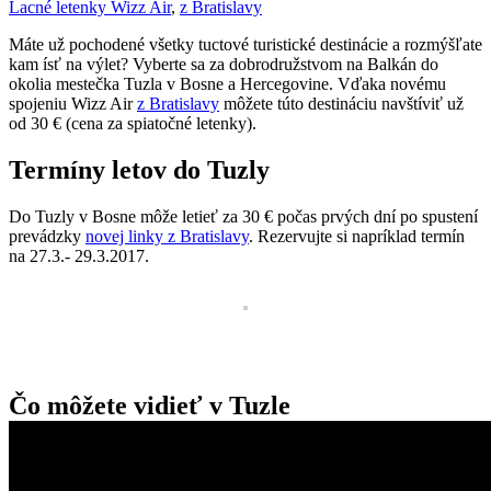
Lacné letenky Wizz Air
,
z Bratislavy
Máte už pochodené všetky tuctové turistické destinácie a rozmýšľate
kam ísť na výlet? Vyberte sa za dobrodružstvom na Balkán do
okolia mestečka Tuzla v Bosne a Hercegovine. Vďaka novému
spojeniu Wizz Air
z Bratislavy
môžete túto destináciu navštíviť už
od 30 € (cena za spiatočné letenky).
Termíny letov do Tuzly
Do Tuzly v Bosne môže letieť za 30 € počas prvých dní po spustení
prevádzky
novej linky z Bratislavy
. Rezervujte si napríklad termín
na 27.3.- 29.3.2017.
Čo môžete vidieť v Tuzle