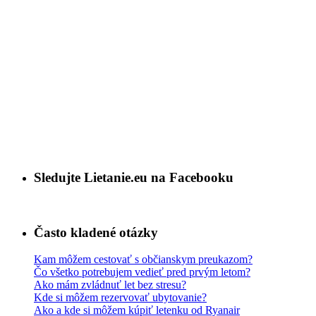
Sledujte Lietanie.eu na Facebooku
Často kladené otázky
Kam môžem cestovať s občianskym preukazom?
Čo všetko potrebujem vedieť pred prvým letom?
Ako mám zvládnuť let bez stresu?
Kde si môžem rezervovať ubytovanie?
Ako a kde si môžem kúpiť letenku od Ryanair