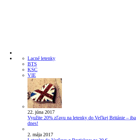
Lacné letenky
BTS
KSC
VIE
22. júna 2017
Využite 20% zľavu na letenky do Veľkej Británie – iba
dnes!
2. mája 2017