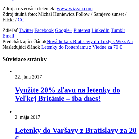
Zdroj a rezervácia leteniek:
www.wizzair.com
Zdroj titulná foto: Michał Huniewicz Follow / Sarajevo sunset /
Flickr /
CC
Zdieľať
Twitter
Facebook
Google+
Pinterest
LinkedIn
Tumblr
Email
Predchádzajúci článok
Nová linka z Bratislavy do Tuzly s Wizz Air
Nasledujúci článok
Letenky do Rotterdamu z Viedne za 70 €
Súvisiace stránky
22. júna 2017
Využite 20% zľavu na letenky do
Veľkej Británie – iba dnes!
2. mája 2017
Letenky do Varšavy z Bratislavy za 20
€