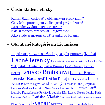
Často kladené otázky
Kam môžem cestovať s občianskym preukazom?
Čo všetko potrebujem vedieť pred prvým letom?
Ako mám zvládnuť let bez stresu?
Kde si môžem rezervovať ubytovanie?
Ako a kde si môžem kúpiť letenku od Ryanair
Obľúbené kategórie na Lietanie.eu
Boeing
Airbus
easyJet
Emirates
flydubai
Airbus A380
737
Lacné letenky
letecké katastrofy
Letecké dni
Letenky New
Letisko
Letisko Amsterdam
Letisko Barcelona
York
Letisko Benátky
Letisko Bratislava
Letisko Brusel
Berlín
Letisko Budapešť
Letisko
Letisko Dubaj
Letisko Frankfurt
Košice
Letisko Londýn
Letisko Kyjev
Letisko Miláno (Bergamo)
Letisko Paríž
Letisko New York
Letisko Moskva
Letisko Niš
Letisko Praha
Letisko Rím
Letisko Reykjavík
Letisko Skopje
Letisko Tuzla
Letisko Viedeň
Letisko Varšava
Letisko Štokholm
Letisko Ženeva
Ryanair
Skytrax
Plane Spotting
Transavia
Turkish Airlines