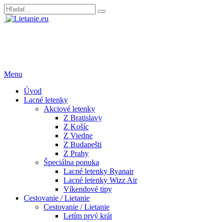
Menu
Úvod
Lacné letenky
Akciové letenky
Z Bratislavy
Z Košíc
Z Viedne
Z Budapešti
Z Prahy
Špeciálna ponuka
Lacné letenky Ryanair
Lacné letenky Wizz Air
Víkendové tipy
Cestovanie / Lietanie
Cestovanie / Lietanie
Letím prvý krát