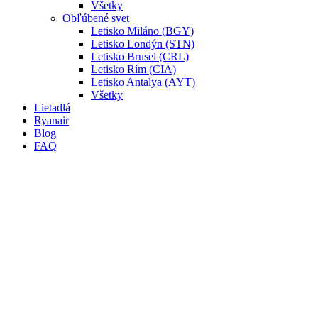
Všetky
Obľúbené svet
Letisko Miláno (BGY)
Letisko Londýn (STN)
Letisko Brusel (CRL)
Letisko Rím (CIA)
Letisko Antalya (AYT)
Všetky
Lietadlá
Ryanair
Blog
FAQ