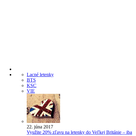
Lacné letenky
BTS
KSC
VIE
22. júna 2017
Využite 20% zľavu na letenky do Veľkej Británie – iba