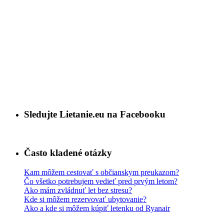
Sledujte Lietanie.eu na Facebooku
Často kladené otázky
Kam môžem cestovať s občianskym preukazom?
Čo všetko potrebujem vedieť pred prvým letom?
Ako mám zvládnuť let bez stresu?
Kde si môžem rezervovať ubytovanie?
Ako a kde si môžem kúpiť letenku od Ryanair