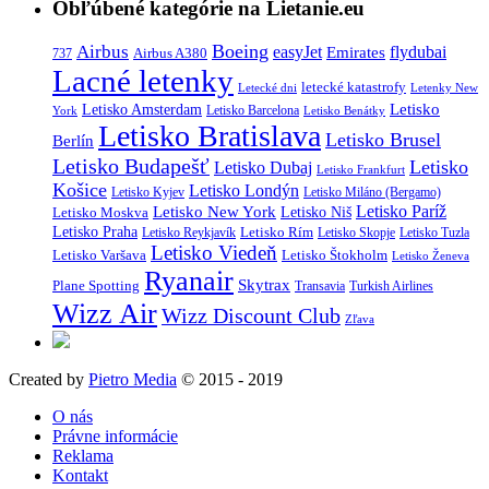
Obľúbené kategórie na Lietanie.eu
Boeing
Airbus
easyJet
Emirates
flydubai
Airbus A380
737
Lacné letenky
letecké katastrofy
Letecké dni
Letenky New
Letisko
Letisko Amsterdam
Letisko Barcelona
York
Letisko Benátky
Letisko Bratislava
Letisko Brusel
Berlín
Letisko Budapešť
Letisko
Letisko Dubaj
Letisko Frankfurt
Košice
Letisko Londýn
Letisko Kyjev
Letisko Miláno (Bergamo)
Letisko Paríž
Letisko New York
Letisko Moskva
Letisko Niš
Letisko Praha
Letisko Rím
Letisko Reykjavík
Letisko Skopje
Letisko Tuzla
Letisko Viedeň
Letisko Varšava
Letisko Štokholm
Letisko Ženeva
Ryanair
Skytrax
Plane Spotting
Transavia
Turkish Airlines
Wizz Air
Wizz Discount Club
Zľava
Created by
Pietro Media
© 2015 - 2019
O nás
Právne informácie
Reklama
Kontakt