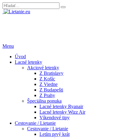
Menu
Úvod
Lacné letenky
Akciové letenky
Z Bratislavy
Z Košíc
Z Viedne
Z Budapešti
Z Prahy
Špeciálna ponuka
Lacné letenky Ryanair
Lacné letenky Wizz Air
Víkendové tipy
Cestovanie / Lietanie
Cestovanie / Lietanie
Letím prvý krát