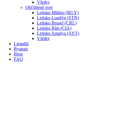
Všetky
Obľúbené svet
Letisko Miláno (BGY)
Letisko Londýn (STN)
Letisko Brusel (CRL)
Letisko Rím (CIA)
Letisko Antalya (AYT)
Všetky
Lietadlá
Ryanair
Blog
FAQ