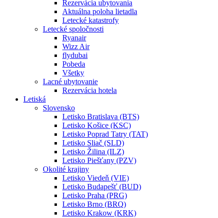
Rezervácia ubytovania
Aktuálna poloha lietadla
Letecké katastrofy
Letecké spoločnosti
Ryanair
Wizz Air
flydubai
Pobeda
Všetky
Lacné ubytovanie
Rezervácia hotela
Letiská
Slovensko
Letisko Bratislava (BTS)
Letisko Košice (KSC)
Letisko Poprad Tatry (TAT)
Letisko Sliač (SLD)
Letisko Žilina (ILZ)
Letisko Piešťany (PZV)
Okolité krajiny
Letisko Viedeň (VIE)
Letisko Budapešť (BUD)
Letisko Praha (PRG)
Letisko Brno (BRQ)
Letisko Krakow (KRK)