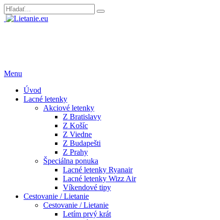
Menu
Úvod
Lacné letenky
Akciové letenky
Z Bratislavy
Z Košíc
Z Viedne
Z Budapešti
Z Prahy
Špeciálna ponuka
Lacné letenky Ryanair
Lacné letenky Wizz Air
Víkendové tipy
Cestovanie / Lietanie
Cestovanie / Lietanie
Letím prvý krát