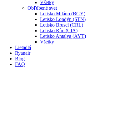
Všetky
Obľúbené svet
Letisko Miláno (BGY)
Letisko Londýn (STN)
Letisko Brusel (CRL)
Letisko Rím (CIA)
Letisko Antalya (AYT)
Všetky
Lietadlá
Ryanair
Blog
FAQ