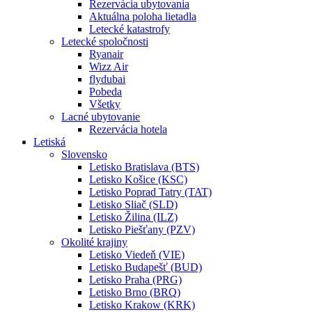
Rezervácia ubytovania
Aktuálna poloha lietadla
Letecké katastrofy
Letecké spoločnosti
Ryanair
Wizz Air
flydubai
Pobeda
Všetky
Lacné ubytovanie
Rezervácia hotela
Letiská
Slovensko
Letisko Bratislava (BTS)
Letisko Košice (KSC)
Letisko Poprad Tatry (TAT)
Letisko Sliač (SLD)
Letisko Žilina (ILZ)
Letisko Piešťany (PZV)
Okolité krajiny
Letisko Viedeň (VIE)
Letisko Budapešť (BUD)
Letisko Praha (PRG)
Letisko Brno (BRQ)
Letisko Krakow (KRK)