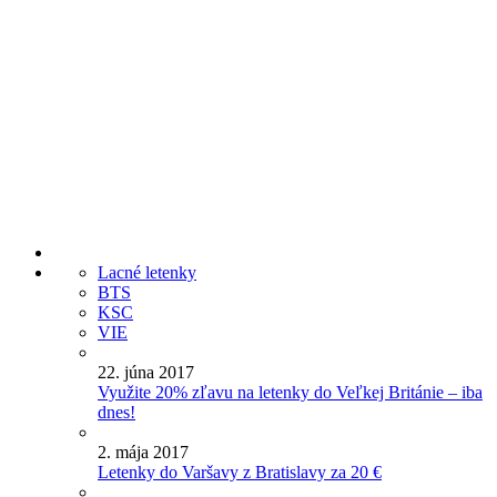
Lacné letenky
BTS
KSC
VIE
22. júna 2017
Využite 20% zľavu na letenky do Veľkej Británie – iba
dnes!
2. mája 2017
Letenky do Varšavy z Bratislavy za 20 €