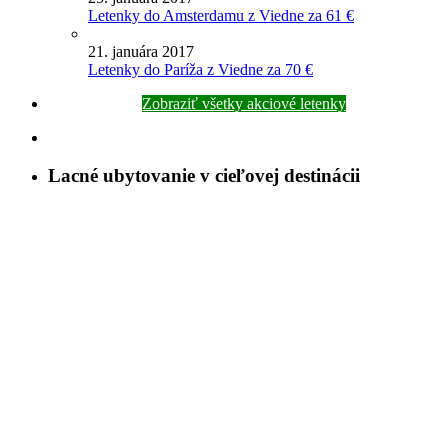
Letenky do Amsterdamu z Viedne za 61 €
21. januára 2017
Letenky do Paríža z Viedne za 70 €
Zobraziť všetky akciové letenky
Lacné ubytovanie v cieľovej destinácii