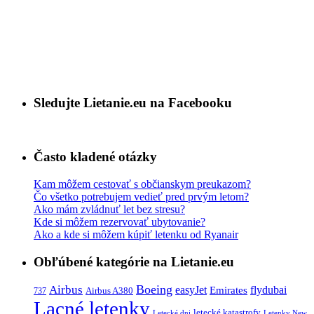
Sledujte Lietanie.eu na Facebooku
Často kladené otázky
Kam môžem cestovať s občianskym preukazom?
Čo všetko potrebujem vedieť pred prvým letom?
Ako mám zvládnuť let bez stresu?
Kde si môžem rezervovať ubytovanie?
Ako a kde si môžem kúpiť letenku od Ryanair
Obľúbené kategórie na Lietanie.eu
Boeing
Airbus
easyJet
Emirates
flydubai
Airbus A380
737
Lacné letenky
letecké katastrofy
Letecké dni
Letenky New