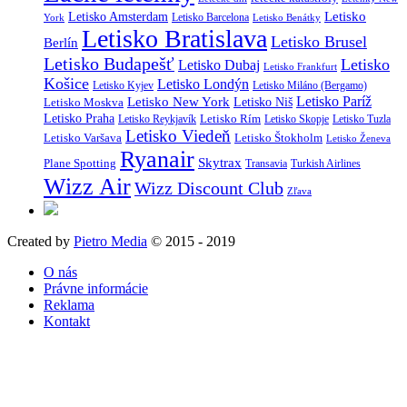
Letisko
Letisko Amsterdam
Letisko Barcelona
York
Letisko Benátky
Letisko Bratislava
Letisko Brusel
Berlín
Letisko Budapešť
Letisko
Letisko Dubaj
Letisko Frankfurt
Košice
Letisko Londýn
Letisko Kyjev
Letisko Miláno (Bergamo)
Letisko Paríž
Letisko New York
Letisko Moskva
Letisko Niš
Letisko Praha
Letisko Rím
Letisko Reykjavík
Letisko Skopje
Letisko Tuzla
Letisko Viedeň
Letisko Varšava
Letisko Štokholm
Letisko Ženeva
Ryanair
Skytrax
Plane Spotting
Transavia
Turkish Airlines
Wizz Air
Wizz Discount Club
Zľava
Created by
Pietro Media
© 2015 - 2019
O nás
Právne informácie
Reklama
Kontakt