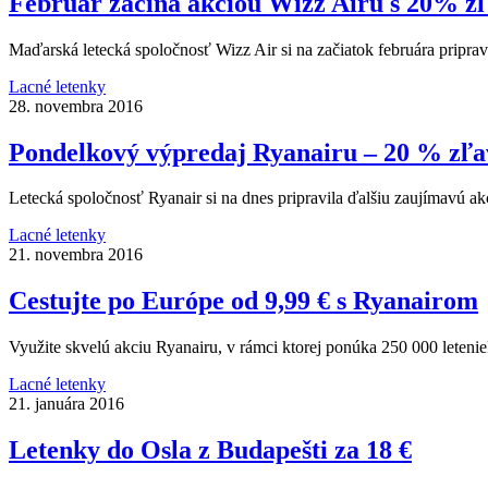
Február začína akciou Wizz Airu s 20% z
Maďarská letecká spoločnosť Wizz Air si na začiatok februára priprav
Lacné letenky
28. novembra 2016
Pondelkový výpredaj Ryanairu – 20 % zľav
Letecká spoločnosť Ryanair si na dnes pripravila ďalšiu zaujímavú a
Lacné letenky
21. novembra 2016
Cestujte po Európe od 9,99 € s Ryanairom
Využite skvelú akciu Ryanairu, v rámci ktorej ponúka 250 000 leteni
Lacné letenky
21. januára 2016
Letenky do Osla z Budapešti za 18 €