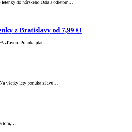
né letenky do nórskeho Osla s odletom…
nky z Bratislavy od 7,99 €!
20% zľavou. Ponuka platí…
 Na všetky lety ponúka zľavu…
 na tom,…