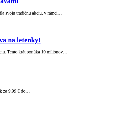
ľavami
ila svoju tradičnú akciu, v rámci…
a na letenky!
kciu. Tento krát ponúka 10 miliónov…
ek za 9,99 € do…