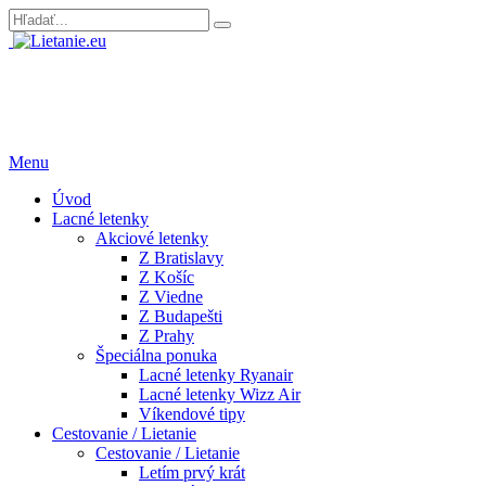
Menu
Úvod
Lacné letenky
Akciové letenky
Z Bratislavy
Z Košíc
Z Viedne
Z Budapešti
Z Prahy
Špeciálna ponuka
Lacné letenky Ryanair
Lacné letenky Wizz Air
Víkendové tipy
Cestovanie / Lietanie
Cestovanie / Lietanie
Letím prvý krát