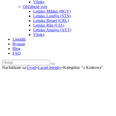
Všetky
Obľúbené svet
Letisko Miláno (BGY)
Letisko Londýn (STN)
Letisko Brusel (CRL)
Letisko Rím (CIA)
Letisko Antalya (AYT)
Všetky
Lietadlá
Ryanair
Blog
FAQ
Nachádzate sa:
Úvod
»
Lacné letenky
»
Kategória: "z Krakowa"