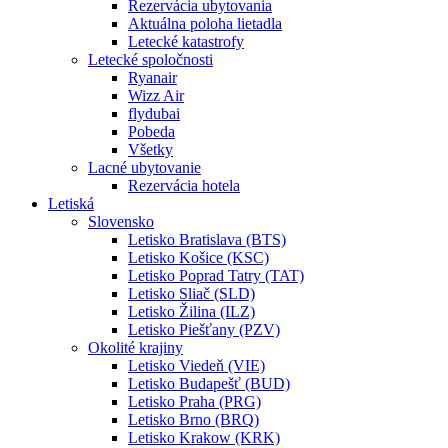
Rezervácia ubytovania
Aktuálna poloha lietadla
Letecké katastrofy
Letecké spoločnosti
Ryanair
Wizz Air
flydubai
Pobeda
Všetky
Lacné ubytovanie
Rezervácia hotela
Letiská
Slovensko
Letisko Bratislava (BTS)
Letisko Košice (KSC)
Letisko Poprad Tatry (TAT)
Letisko Sliač (SLD)
Letisko Žilina (ILZ)
Letisko Piešťany (PZV)
Okolité krajiny
Letisko Viedeň (VIE)
Letisko Budapešť (BUD)
Letisko Praha (PRG)
Letisko Brno (BRQ)
Letisko Krakow (KRK)