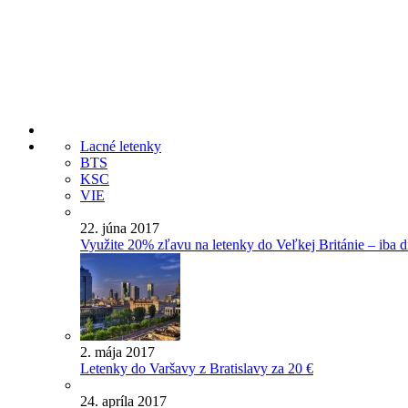
Lacné letenky
BTS
KSC
VIE
22. júna 2017
Využite 20% zľavu na letenky do Veľkej Británie – iba d
2. mája 2017
Letenky do Varšavy z Bratislavy za 20 €
24. apríla 2017